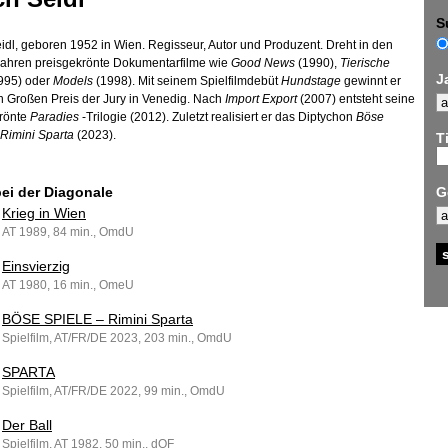
S
eidl, geboren 1952 in Wien. Regisseur, Autor und Produzent. Dreht in den
ahren preisgekrönte Dokumentarfilme wie
Good News
(1990),
Tierische
J
995) oder
Models
(1998). Mit seinem Spielfilmdebüt
Hundstage
gewinnt er
 Großen Preis der Jury in Venedig. Nach
Import Export
(2007) entsteht seine
rönte
Paradies
-Trilogie (2012). Zuletzt realisiert er das Diptychon
Böse
 Rimini Sparta
(2023).
Ti
bei der Diagonale
G
Krieg in Wien
AT 1989, 84 min., OmdU
Einsvierzig
AT 1980, 16 min., OmeU
BÖSE SPIELE – Rimini Sparta
Spielfilm, AT/FR/DE 2023, 203 min., OmdU
SPARTA
Spielfilm, AT/FR/DE 2022, 99 min., OmdU
Der Ball
Spielfilm, AT 1982, 50 min., dOF