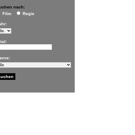
uchen nach:
Film
Regie
ahr:
tel:
enre: