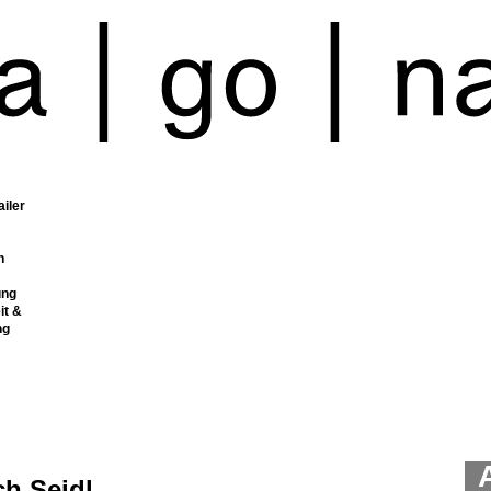
ailer
n
ung
it &
ng
ch Seidl