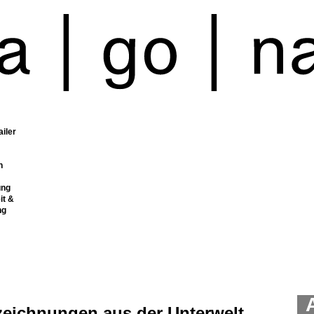
ailer
n
ung
it &
ng
zeichnungen aus der Unterwelt