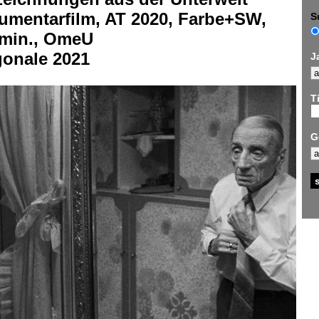
umentarfilm, AT 2020, Farbe+SW,
S
 min., OmeU
gonale 2021
J
Ti
G