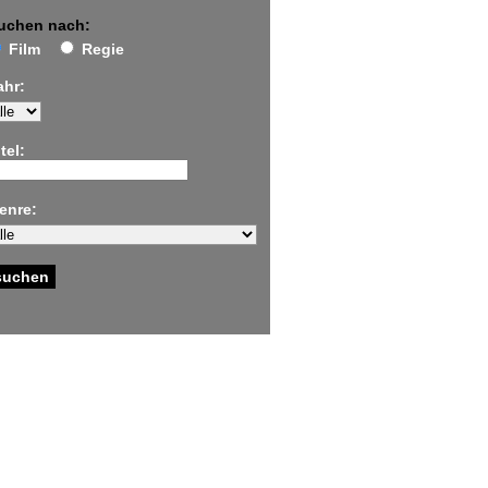
uchen nach:
Film
Regie
ahr:
tel:
enre: