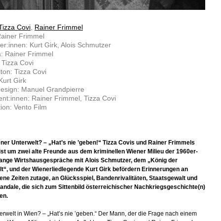
Tizza Covi
,
Rainer Frimmel
Rainer Frimmel
ler:innen: Kurt Girk, Alois Schmutzer
: Rainer Frimmel
: Tizza Covi
lton: Tizza Covi
Kurt Girk
esign: Manuel Grandpierre
nt:innen: Rainer Frimmel, Tizza Covi
ion: Vento Film
ner Unterwelt? – „Hat’s nie ’geben!“ Tizza Covis und Rainer Frimmels
ist um zwei alte Freunde aus dem kriminellen Wiener Milieu der 1960er-
Lange Wirtshausgespräche mit Alois Schmutzer, dem „König der
t“, und der Wienerliedlegende Kurt Girk befördern Erinnerungen an
ne Zeiten zutage, an Glücksspiel, Bandenrivalitäten, Staatsgewalt und
andale, die sich zum Sittenbild österreichischer Nachkriegsgeschichte(n)
en.
erwelt in Wien? – „Hat’s nie ’geben.“ Der Mann, der die Frage nach einem