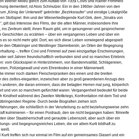
len Wiener Milieu gleich zum Auftakt von Tizza Covis und Rainer Frimmels
nung dementiert, ist Alois Schmutzer. Ein in den 1960er-Jahren von den
um „König der Unterwelt“ gekrönter „Bezirksraufer“ und einstige Lokalgröße
alen Stoßspiel. Ihm und der Wienerliedlegende Kurt Girk, dem „Sinatra von
“, gilt das Interesse des Films, der die alten Männer, insbesondere ihre
 ins Zentrum stellt, ihnen Raum gibt, um in gesungener und gesprochener
e Geschichten zu erzählen – über ein vergangenes Leben und über ein
s es so nicht mehr gibt. Dort, wo sich diese Leben vorwiegend abgespielt
in den Ottakringer und Meidlinger Stammbeisln, an Orten der Begegnung
rhaltung –, treffen Covi und Frimmel auf zwei einzigartige Erscheinungen,
nder seit Jahren freundschaftlich verbunden sind und so manches Erlebnis
ilen: vom Glücksspiel in Hinterzimmern, von Bandenrivalität, Schlägereien,
eien, Polizeigewalt und vom Ehrenkodex in einer Männerwelt.
ie immer noch starken Fleischer­­­­­­pran­ken des einen und die breiten
n des zeitlos-eleganten, inzwischen aber zu groß gewordenen Anzugs des
en anderen, die daran erinnern, dass die betagten Herren mal jung, körperlich
ehrt und von so manchem gefürchtet waren. Vergangenheit bedeutet für beide
h Kindheit während des Zweiten Weltkriegs, Konfrontation mit dem Tod und
dbringenden Regime. Durch beide Biografien ziehen sich
fahrungen, die schließlich in der Verurteilung zu acht beziehungs­weise zehn
aft kulminieren – für einen Postraub, den sie nicht begangen haben: filmreife
ten über Staatsherrschaft und geraubte Lebenszeit, aber auch über ein
ungs- und begegnungsreiches Leben, die vor allem Kurti bild­haft zu
 weiß.
d Kurti treffen sich nur einmal im Film auf ein gemeinsames Glaserl und ein