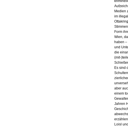
kriminel
Aufzeich
Medien z
im illeg
Ottakring
Stimmen,
Form ihr
Wien, da
haben – 
und Unte
die eina
(mit-)te
Schießer
Es sind d
Schulter
zierlich
un­­vers
aber auc
einem to
Gewalter
Jahren H
Geschich
abwechsl
erzählen
Loisl un