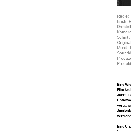
Regie:
Buch: 
Darstel
Kamera
Schnitt
Origina
Musik: 
Soundd
Produze
Produkt
Eine Wie
Film kre
Jahre. 
Unterwel
vergange
Justizsk
verdicht
Eine Unt