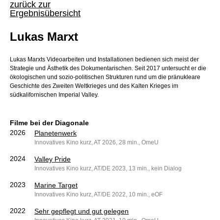
zurück zur
Ergebnisübersicht
Lukas Marxt
Lukas Marxts Videoarbeiten und Installationen bedienen sich meist der
Strategie und Ästhetik des Dokumentarischen. Seit 2017 untersucht er die
ökologischen und sozio-politischen Strukturen rund um die pränukleare
Geschichte des Zweiten Weltkrieges und des Kalten Krieges im
südkalifornischen Imperial Valley.
Filme bei der Diagonale
2026
Planetenwerk
Innovatives Kino kurz, AT 2026, 28 min., OmeU
2024
Valley Pride
Innovatives Kino kurz, AT/DE 2023, 13 min., kein Dialog
2023
Marine Target
Innovatives Kino kurz, AT/DE 2022, 10 min., eOF
2022
Sehr gepflegt und gut gelegen