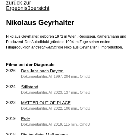
zurück zur
Ergebnisübersicht
Nikolaus Geyrhalter
Nikolaus Geyrhalter, geboren 1972 in Wien. Regisseur, Kameramann und
Produzent. Der Autodidakt gründete 1994 im Zuge seiner ersten
Filmproduktion
angeschwemmt
die Nikolaus Geyrhalter Filmproduktion.
Filme bei der Diagonale
2026
Das Jahr nach Dayton
Dokumentarfilm, AT 1997, 204 min., OmdU
2024
Stillstand
Dokumentarfilm, AT 2023, 137 min., OmeU
2023
MATTER OUT OF PLACE
Dokumentarfilm, AT 2022, 106 min., OmdU
2019
Erde
Dokumentarfilm, AT 2019, 115 min., OmdU
2018
Die bauliche Maßnahme