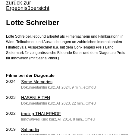
zurück zur
Ergebnisübersicht
Lotte Schreiber
Lotte Schreiber, lebt und arbeitet als Filmemacherin und Filmkuratorin in
Wien. Teilnahmen und Auszeichnungen an zahlreichen internationalen
Filmfestivals. Ausgezeichnet u.a. mit dem Con-Tempus Preis Land
Steiermark für zeitgenössische Bildende Kunst und dem Diagonale Preis
für Innovation (mit Sasha Pirker.)
Filme bei der Diagonale
2024
Some Memories
Dokumentarfilm kurz, AT 2024, 9 min., eOmdU
2023
HASENLEITEN
Dokumentarfilm kurz, AT 2023, 22 min., OmeU
2022
tracing THALERHOF
Innovatives Kino kurz, AT 2014, 8 min., OmeU
2019
Sabaudia