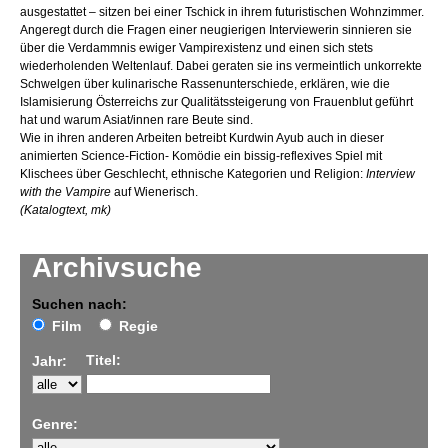
ausgestattet – sitzen bei einer Tschick in ihrem futuristischen Wohnzimmer.
Angeregt durch die Fragen einer neugierigen Interviewerin sinnieren sie
über die Verdammnis ewiger Vampirexistenz und einen sich stets
wiederholenden Weltenlauf. Dabei geraten sie ins vermeintlich unkorrekte
Schwelgen über kulinarische Rassenunterschiede, erklären, wie die
Islamisierung Österreichs zur Qualitätssteigerung von Frauenblut geführt
hat und warum Asiat/innen rare Beute sind.
Wie in ihren anderen Arbeiten betreibt Kurdwin Ayub auch in dieser
animierten Science-Fiction- Komödie ein bissig-reflexives Spiel mit
Klischees über Geschlecht, ethnische Kategorien und Religion:
Interview
with the Vampire
auf Wienerisch.
(Katalogtext, mk)
Archivsuche
Suchen nach:
Film
Regie
Titel:
Jahr:
Genre: