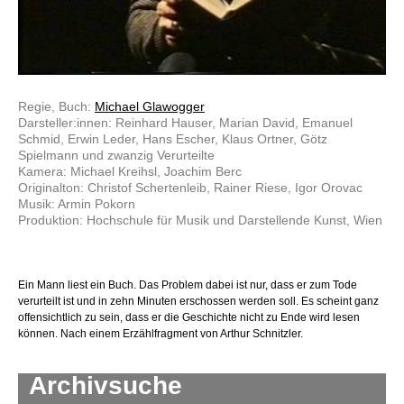
Regie, Buch:
Michael Glawogger
Darsteller:innen: Reinhard Hauser, Marian David, Emanuel
Schmid, Erwin Leder, Hans Escher, Klaus Ortner, Götz
Spielmann und zwanzig Verurteilte
Kamera: Michael Kreihsl, Joachim Berc
Originalton: Christof Schertenleib, Rainer Riese, Igor Orovac
Musik: Armin Pokorn
Produktion: Hochschule für Musik und Darstellende Kunst, Wien
Ein Mann liest ein Buch. Das Problem dabei ist nur, dass er zum Tode
verurteilt ist und in zehn Minuten erschossen werden soll. Es scheint ganz
offensichtlich zu sein, dass er die Geschichte nicht zu Ende wird lesen
können. Nach einem Erzählfragment von Arthur Schnitzler.
Archivsuche