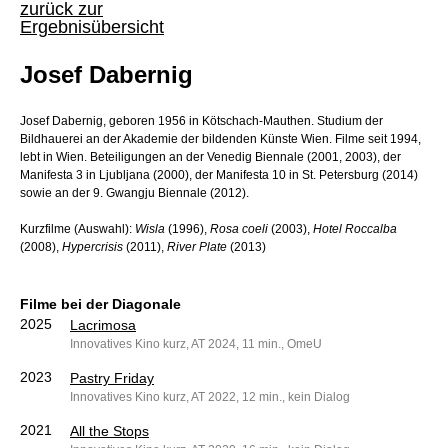
zurück zur
Ergebnisübersicht
Josef Dabernig
Josef Dabernig, geboren 1956 in Kötschach-Mauthen. Studium der
Bildhauerei an der Akademie der bildenden Künste Wien. Filme seit 1994,
lebt in Wien. Beteiligungen an der Venedig Biennale (2001, 2003), der
Manifesta 3 in Ljubljana (2000), der Manifesta 10 in St. Petersburg (2014)
sowie an der 9. Gwangju Biennale (2012).
Kurzfilme (Auswahl):
Wisla
(1996),
Rosa coeli
(2003),
Hotel Roccalba
(2008),
Hypercrisis
(2011),
River Plate
(2013)
Filme bei der Diagonale
2025
Lacrimosa
Innovatives Kino kurz, AT 2024, 11 min., OmeU
2023
Pastry Friday
Innovatives Kino kurz, AT 2022, 12 min., kein Dialog
2021
All the Stops