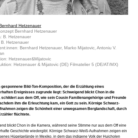
Bernhard Hetzenauer
Konzept Bernhard Hetzenauer
: B. Hetzenauer
: B. Hetzenauer
nt:innen: Bernhard Hetzenauer, Marko Mijatovic, Antoniu V.
an
ion: Hetzenauer&Mijatovic
ktion: Hetzenauer & Mijatovic (DE) Filmatelier 5 (DE/AT/MX)
n gesponnene Bild-Ton-Komposition, der die Erzählung eines
haften Ereignisses zugrunde liegt: Schweigend blickt Chon in die
schildert aus dem Off, wie sein Cousin Familienangehörige und Freunde
nachdem ihm die Erleuchtung kam, ein Gott zu sein. Körnige Schwarz-
fnahmen zeigen die Schönheit einer unwegsamen Berglandschaft, durch
Erzähler flüchtete.
nd blickt Chon in die Kamera, während seine Stimme nur aus dem Off eine
hafte Geschichte wiedergibt. Körnige Schwarz­-Weiß-­Aufnahmen zeigen ein
enes Hügelgelände in Mexiko, in dem das indigene Volk der Huicholen