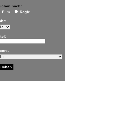
uchen nach:
Film
Regie
ahr:
tel:
enre: