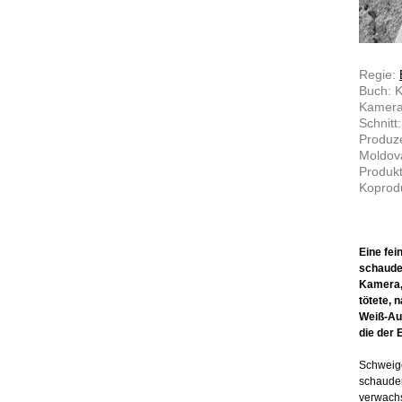
Regie:
Buch: 
Kamera
Schnitt
Produze
Moldov
Produkt
Koprodu
Eine fei
schauder
Kamera, 
tötete, 
Weiß-Au
die der 
Schweige
schauder
verwachs