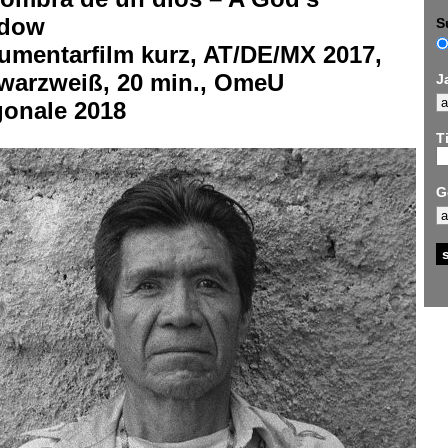
dow
S
umentarfilm kurz, AT/DE/MX 2017,
warzweiß, 20 min., OmeU
J
gonale 2018
Ti
G