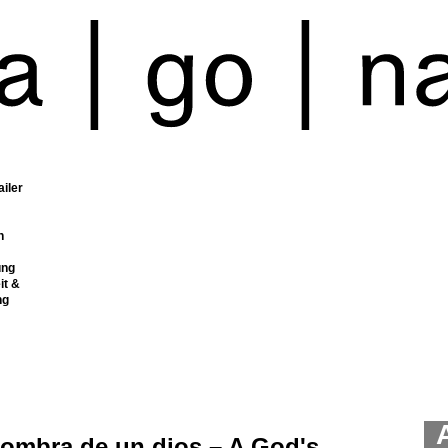
ailer
n
ung
it &
ng
sombra de un dios – A God's