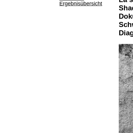
Ergebnisübersicht
Sha
Dok
Sch
Dia