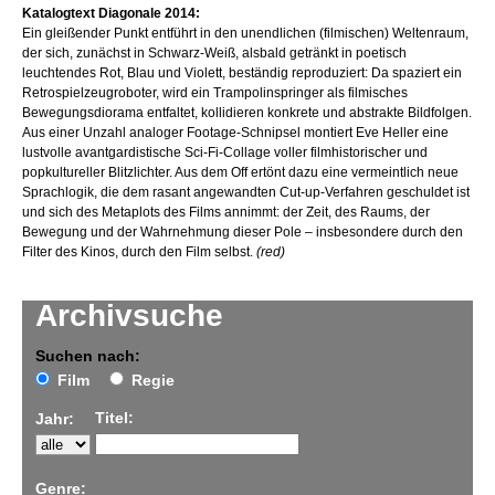
Katalogtext Diagonale 2014:
Ein gleißender Punkt entführt in den unendlichen (filmischen) Weltenraum,
der sich, zunächst in Schwarz-Weiß, alsbald getränkt in poetisch
leuchtendes Rot, Blau und Violett, beständig reproduziert: Da spaziert ein
Retrospielzeugroboter, wird ein Trampolinspringer als filmisches
Bewegungsdiorama entfaltet, kollidieren konkrete und abstrakte Bildfolgen.
Aus einer Unzahl analoger Footage-Schnipsel montiert Eve Heller eine
lustvolle avantgardistische Sci-Fi-Collage voller filmhistorischer und
popkultureller Blitzlichter. Aus dem Off ertönt dazu eine vermeintlich neue
Sprachlogik, die dem rasant angewandten Cut-up-Verfahren geschuldet ist
und sich des Metaplots des Films annimmt: der Zeit, des Raums, der
Bewegung und der Wahrnehmung dieser Pole – insbesondere durch den
Filter des Kinos, durch den Film selbst.
(red)
Archivsuche
Suchen nach:
Film
Regie
Titel:
Jahr:
Genre: