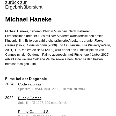
zurück zur
Ergebnisübersicht
Michael Haneke
Michael Haneke, geboren 1942 in München. Nach mehreren
Fernsehfilmen dreht er 1989 mit
Der Siebente Kontinent
seinen ersten
Kinospielfilm. Es folgen zahlreiche prämierte Arbeiten, darunter
Funny
Games
(1997),
Code inconnu
(2000) und
La Pianiste
(
Die Klavierspielerin
,
2001). Für
Das Weiße Band
(2009) wird er bei den Filmfestspielen von
Cannes mit der Goldenen Palme ausgezeichnet. Für
Amour
(
Liebe
, 2012)
erhielt eine weitere Goldene Palme sowie einen Oscar für den besten
fremdsprachigen Film.
Filme bei der Diagonale
2024
Code inconnu
Spielfilm, FR/AT/RM/DE 2000, 118 min., frOmdU
2022
Funny Games
Spielfilm, AT 1997, 109 min., OmeU
Funny Games U.S.