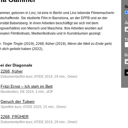
S
ammer, geboren in Linz, ist eine in Berlin und Linz lebende Filmemacherin
tschaffende. Sie studierte Film in Barcelona, an der DFFB und an der
J
rsität Babelsberg. In ihren Arbeiten beschäftigt sie sich mit dem
gsverhältnis von Mensch und Maschine. Ihre Arbeiten wurden auf
ionalen Filmfestivals, Medienfestivals und in Kunsträumen gezeigt.
Ti
e:
Tingle Tingle
(2019),
2268, früher
(2019),
Wenn die Welt zu Ende geht,
h dich geliebt haben
(2022),
G
bei der Diagonale
2268, früher
Dokumentarfilm kurz, AT/DE 2019, 29 min., OmeU
Fritzi Ernst – Ich steh im Bett
Musikvideo, DE 2024, 3 min., dOF
Geruch der Tulpen
Spielfilm kurz, AT/DE 2025, 15 min., OmeU
2268, FRÜHER
Dokumentarfilm kurz, AT/DE 2019, 29 min., OmeU