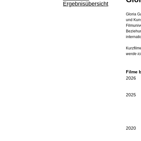
Ergebnisübersicht
Gloria G
und Kuns
Filmunive
Beziehun
internat
Kurzfilm
werde ic
Filme 
2026
2025
2020