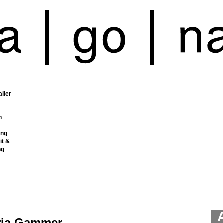
ailer
n
ung
it &
ng
ria Gammer