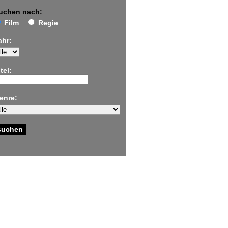
uchen nach:
Film
Regie
ahr:
tel:
enre: