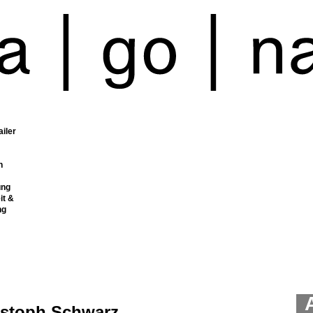
ailer
n
ung
it &
ng
istoph Schwarz