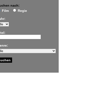
uchen nach:
Film
Regie
ahr:
tel:
enre: