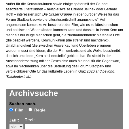
Außer für die Kernautor/innen sowie einige später mit der Gruppe
assoziierte Literat/innen – beispielsweise Elfriede Jelinek oder Gerhard
Roth – interessiert sich
Die Grazer Gruppe
in ebenbürtiger Weise für das
Forum Stadtpark sowie die Literaturzeitschrift „manuskripte“. Auf
angemessen komplexe Art beschreibt der Film, wie es zu künstlerischen
und politischen Widerständen kommen kann und dass es in ihrem Kern um
mehr als nur kluge Menschen geht, die zueinanderfinden: Materielle Orte
(die bespielt werden), Kommunikation (die streitet und nachdenkt),
Unabhängigkeit (die zwischen Ausverkauf und Überleben errungen
werden muss) sind Ideen, die der Film umkreist und als Wolke beschreibt,
die sich um einen „Kern als Leerstelle“ gebildet hat. So steckt in der
Auseinandersetzung mit der Geschichte auch Material für die Gegenwart,
etwa im Nachdenken über die Bedeutung des Forum Stadtpark und
vergleichbarer Orte für das kulturelle Leben in Graz 2020
and beyond
.
(Katalogtext, ab)
Archivsuche
Suchen nach:
Film
Regie
Titel:
Jahr: