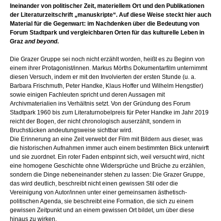
Ineinander von politischer Zeit, materiellem Ort und den Publikationen
der Literaturzeitschrift „manuskripte“. Auf diese Weise steckt hier auch
Material für die Gegenwart: im Nachdenken über die Bedeutung von
Forum Stadtpark und vergleichbaren Orten für das kulturelle Leben in
Graz
and beyond
.
Die Grazer Gruppe sei noch nicht erzählt worden, heißt es zu Beginn von
einem ihrer Protagonist/innen. Markus Mörths Dokumentarfilm unternimmt
diesen Versuch, indem er mit den Involvierten der ersten Stunde (u. a.
Barbara Frischmuth, Peter Handke, Klaus Hoffer und Wilhelm Hengstler)
sowie einigen Fachleuten spricht und deren Aussagen mit
Archivmaterialien ins Verhältnis setzt. Von der Gründung des Forum
Stadtpark 1960 bis zum Literaturnobelpreis für Peter Handke im Jahr 2019
reicht der Bogen, der nicht chronologisch auserzählt, sondern in
Bruchstücken andeutungsweise sichtbar wird.
Die Erinnerung an eine Zeit verwebt der Film mit Bildern aus dieser, was
die historischen Aufnahmen immer auch einem bestimmten Blick unterwirft
und sie zuordnet. Ein roter Faden entspinnt sich, weil versucht wird, nicht
eine homogene Geschichte ohne Widersprüche und Brüche zu erzählen,
sondern die Dinge nebeneinander stehen zu lassen: Die Grazer Gruppe,
das wird deutlich, beschreibt nicht einen gewissen Stil oder die
Vereinigung von Autor/innen unter einer gemeinsamen ästhetisch-
politischen Agenda, sie beschreibt eine Formation, die sich zu einem
gewissen Zeitpunkt und an einem gewissen Ort bildet, um über diese
hinaus zu wirken.