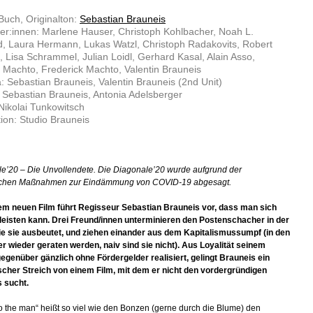
Buch, Originalton:
Sebastian Brauneis
ler:innen: Marlene Hauser, Christoph Kohlbacher, Noah L.
d, Laura Hermann, Lukas Watzl, Christoph Radakovits, Robert
, Lisa Schrammel, Julian Loidl, Gerhard Kasal, Alain Asso,
Machto, Frederick Machto, Valentin Brauneis
 Sebastian Brauneis, Valentin Brauneis (2nd Unit)
: Sebastian Brauneis, Antonia Adelsberger
Nikolai Tunkowitsch
ion: Studio Brauneis
e’20 – Die Unvollendete. Die Diagonale’20 wurde aufgrund der
ichen Maßnahmen zur Eindämmung von COVID-19 abgesagt.
em neuen Film führt Regisseur Sebastian Brauneis vor, dass man sich
leisten kann. Drei Freund/innen unterminieren den Postenschacher in der
ie sie ausbeutet, und ziehen einander aus dem Kapitalismussumpf (in den
r wieder geraten werden, naiv sind sie nicht). Aus Loyalität seinem
genüber gänzlich ohne Fördergelder realisiert, gelingt Brauneis ein
scher Streich von einem Film, mit dem er nicht den vordergründigen
 sucht.
t to the man“ heißt so viel wie den Bonzen (gerne durch die Blume) den