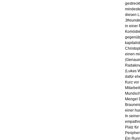
gestreck
mindeste
diesen L
3freunde
in einer
Komödie,
gegenübe
kapitali
Christop
einen mi
(Genauer
Radakov
(Lukas W
dafür eh
Kurz vor
Mitarbei
Mundschu
Menge! D
Brauneis
einer hu
In seiner
empathis
Platz fü
Peripher
Ein Runn