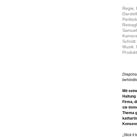
Regie, 
Darstel
Perktol
Reinagl
Samuel 
Kamera:
Schnitt
Musik: 
Produkt
Diagonal
behördl
Mit sein
Haltung 
Firma, d
sie imme
Thema ge
katharti
Konsens
„Stick i