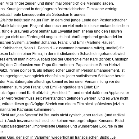
ten Mittelfinger zeigen und ihnen mal ordentlich die Meinung sagen,
ns. Kaum jemand in der jüngeren österreichischen Filmszene verfolgt
eitsatz heute konsequenter als Sebastian Brauneis.
2feinde
heißt sein neuer Film, in dem drei junge Leute den Postenschacher
 Fabrik lahmlegen. Es geht aber noch um viel mehr in dieser melancholischen
 für die Brauneis wohl primär aus Loyalität dem Thema und den Figuren
r gar nicht um Fördergeld angesucht hat. Vorübergehend gestrandet im
stischen System, arbeiten Johanna, Franzi und Emil (Marlene Hauser,
h Kohlbacher, Noah L. Perktold – zusammen bravourös, witzig, uneitel) für
esen Lohn in einer Firma, in der mit stinkenden Schachteln gehandelt wird
es erfährt man nicht). Alsbald soll der Oberschleimer Karli (schön: Christoph
its) den Chefposten vom Papa übernehmen. Papas echter Sohn Heinzi
atzl, immer pointiert), als lethargischer Lurch im Personalmanagement, ist
er ungeeignet, wenngleich ebenfalls zu jeder sadistischen Schikane bereit.
 der Machtübergabe allerdings kommt es bei einer Versammlung vor den
ter/innen zum (von Franzi und Emil) eingefädelten Eklat: Ein
tzträger nennt Karli plötzlich „Arschloch“ – und erntet dafür den Applaus der
er Verbrecher muss selbstverständlich gefunden werden, und es wäre nicht
, würde dieser großzügige Streich von einem Film nicht spätestens jetzt in
manitären Katharsis kulminieren.
 Sicht auf „das System“ ist Brauneis nicht zynisch, aber radikal (und radikal
ch). Auch inszenatorisch sucht er keinen vordergründigen Konsens. Es ist
r Musicalsequenzen, improvisierte Dialoge und wunderbare Exkurse in die
ie.
ing Gag, der sich in Varianten wiederholt im französischen Bistro „Le