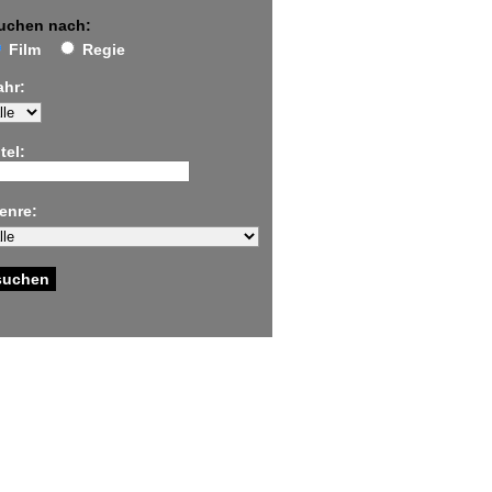
uchen nach:
Film
Regie
ahr:
tel:
enre: