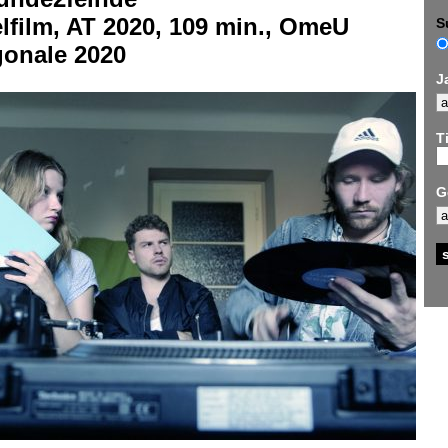
lfilm, AT 2020, 109 min., OmeU
S
gonale 2020
J
Ti
G