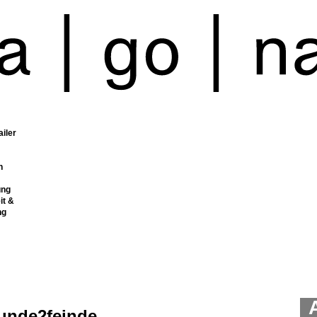
ailer
n
ung
it &
ng
eunde2feinde