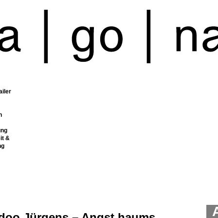
ailer
n
ung
it &
ng
doo Jürgens – Angst haums