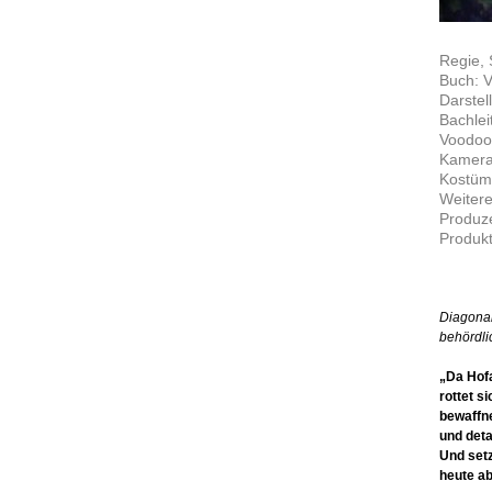
Regie, 
Buch: 
Darstel
Bachlei
Voodoo
Kamera
Kostüm
Weitere
Produze
Produkt
Diagonal
behördl
„Da Hofa
rottet s
bewaffn
und deta
Und setz
heute ab