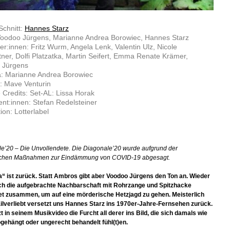
Schnitt:
Hannes Starz
Voodoo Jürgens, Marianne Andrea Borowiec, Hannes Starz
ler:innen: Fritz Wurm, Angela Lenk, Valentin Ulz, Nicole
tner, Dolfi Platzatka, Martin Seifert, Emma Renate Krämer,
 Jürgens
: Marianne Andrea Borowiec
: Mave Venturin
 Credits: Set-AL: Lissa Horak
nt:innen: Stefan Redelsteiner
ion: Lotterlabel
e’20 – Die Unvollendete. Die Diagonale’20 wurde aufgrund der
ichen Maßnahmen zur Eindämmung von COVID-19 abgesagt.
“ ist zurück. Statt Ambros gibt aber Voodoo Jürgens den Ton an. Wieder
ich die aufgebrachte Nachbarschaft mit Rohrzange und Spitzhacke
et zusammen, um auf eine mörderische Hetzjagd zu gehen. Meisterlich
ilverliebt versetzt uns Hannes Starz ins 1970er-Jahre-Fernsehen zurück.
t in seinem Musikvideo die Furcht all derer ins Bild, die sich damals wie
gehängt oder ungerecht behandelt fühl(t)en.