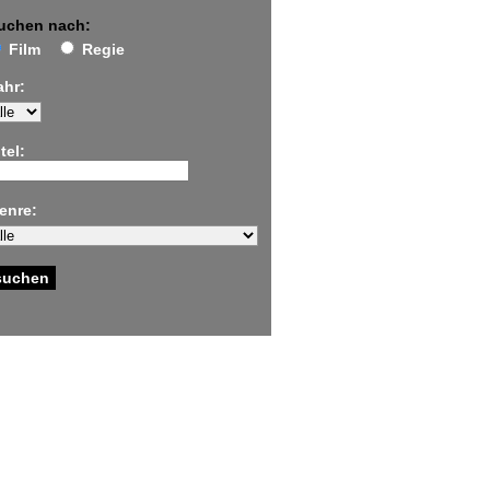
uchen nach:
Film
Regie
ahr:
tel:
enre: