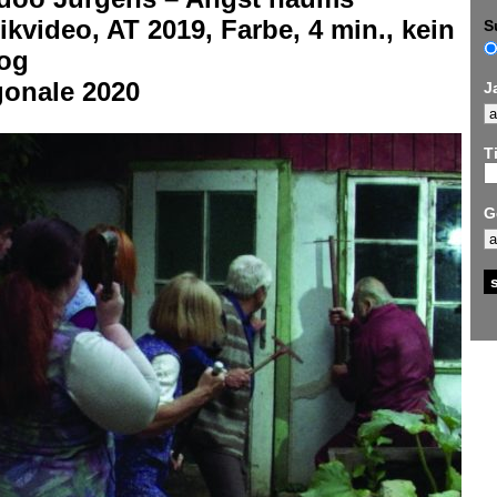
kvideo, AT 2019, Farbe, 4 min., kein
S
log
gonale 2020
J
Ti
G