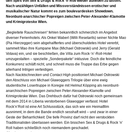
den Spirit von Sex & Drugs & Rock ’n’ Roll wieder aufleben zu lassen.
Nach unzähligen Unfällen und Missverständnissen erotischer und
musikalischer Natur kommt es zum boulevardesken Showdown.
Neonbunt-anarchischer Popreigen zwischen Peter-Alexander-Klamotte
und Krimigroteske Wien.
„Begleitete Rauschreisen“ fehlen bekanntlich schmerzlich im Angebot
diverser Ferienhotels. Als Onkel Waberl (Willi Resetarits) seiner Nichte Mao
(Pia Hierzegger) sein abgehalftertes und überschuldetes Hotel vererbt,
sammelt Mao ihre Kumpane Max (Michael Ostrowski) und Jerry (Gerald
Votava) ein, und sie beschließen, die Villa zum Rock-’n’-Roll-Hotel
umzugestalten – spezielle „Sonderpakete“ inklusive. Doch die feindliche
Konkurrenz schläft nicht, und schnell muss die Truppe das Erbe gegen
allerhand Intrigen verteidigen.
Nach
Nacktschnecken
und
Contact High
positioniert Michael Ostrowski
den Abschluss von Michael Glawoggers Trilogie über eine ewig
studentische Losertruppe in Koregie mit Helmut Köpping als neonbunt-
anarchischen Popreigen zwischen Peter-Alexander-Klamotte und
Krimigroteske Wien. Das Drehbuch dafür hat Ostrowski noch gemeinsam
mit dem 2014 in Liberia verstorbenen Glawogger verfasst. Hotel
Rock’n’Roll ist eine Art Schlussstück, das sich wie ein Heimatfilm
ausnimmt, in dem die Bande endlich sesshaft wird – und zwar in einer
Geste der Beharrlichkeit: Die tiefe Provinz darf nicht den verstockten
Traditionalisten überlassen werden. Ein bisschen Sex & Drugs & Rock ’n’
Roll haben schließlich noch niemandem geschadet.