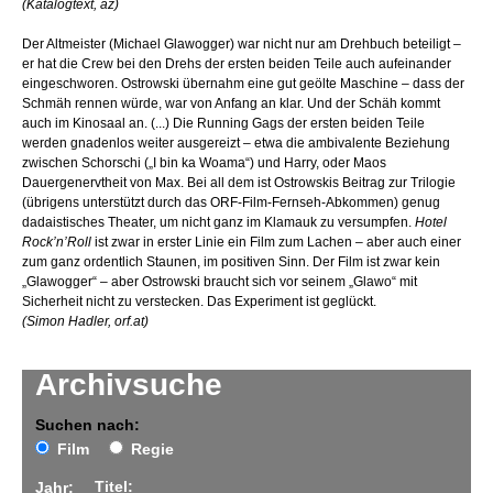
(Katalogtext, az)
Der Altmeister (Michael Glawogger) war nicht nur am Drehbuch beteiligt –
er hat die Crew bei den Drehs der ersten beiden Teile auch aufeinander
eingeschworen. Ostrowski übernahm eine gut geölte Maschine – dass der
Schmäh rennen würde, war von Anfang an klar. Und der Schäh kommt
auch im Kinosaal an. (...) Die Running Gags der ersten beiden Teile
werden gnadenlos weiter ausgereizt – etwa die ambivalente Beziehung
zwischen Schorschi („I bin ka Woama“) und Harry, oder Maos
Dauergenervtheit von Max. Bei all dem ist Ostrowskis Beitrag zur Trilogie
(übrigens unterstützt durch das ORF-Film-Fernseh-Abkommen) genug
dadaistisches Theater, um nicht ganz im Klamauk zu versumpfen.
Hotel
Rock’n’Roll
ist zwar in erster Linie ein Film zum Lachen – aber auch einer
zum ganz ordentlich Staunen, im positiven Sinn. Der Film ist zwar kein
„Glawogger“ – aber Ostrowski braucht sich vor seinem „Glawo“ mit
Sicherheit nicht zu verstecken. Das Experiment ist geglückt.
(Simon Hadler, orf.at)
Archivsuche
Suchen nach:
Film
Regie
Titel:
Jahr: