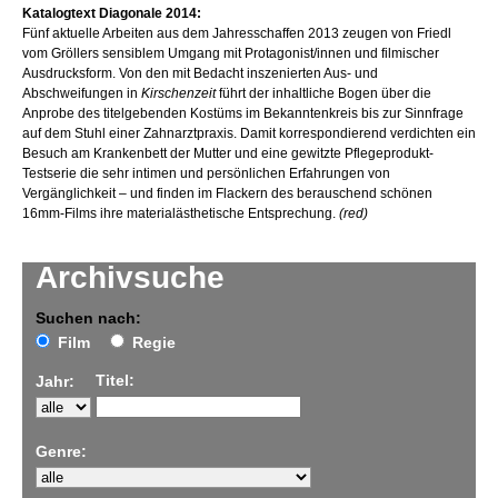
Katalogtext Diagonale 2014:
Fünf aktuelle Arbeiten aus dem Jahresschaffen 2013 zeugen von Friedl
vom Gröllers sensiblem Umgang mit Protagonist/innen und filmischer
Ausdrucksform. Von den mit Bedacht inszenierten Aus- und
Abschweifungen in
Kirschenzeit
führt der inhaltliche Bogen über die
Anprobe des titelgebenden Kostüms im Bekanntenkreis bis zur Sinnfrage
auf dem Stuhl einer Zahnarztpraxis. Damit korrespondierend verdichten ein
Besuch am Krankenbett der Mutter und eine gewitzte Pflegeprodukt-
Testserie die sehr intimen und persönlichen Erfahrungen von
Vergänglichkeit – und finden im Flackern des berauschend schönen
16mm-Films ihre materialästhetische Entsprechung.
(red)
Archivsuche
Suchen nach:
Film
Regie
Titel:
Jahr:
Genre: