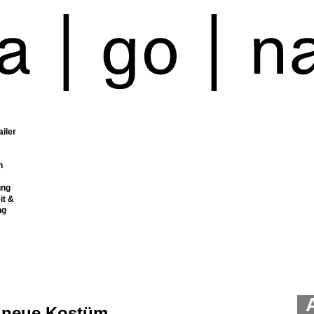
ailer
n
ung
it &
ng
 neue Kostüm