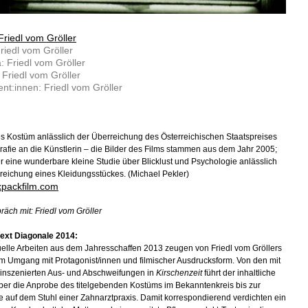
Friedl vom Gröller
riedl vom Gröller
 Friedl vom Gröller
: Friedl vom Gröller
nt:innen: Friedl vom Gröller
s Kostüm anlässlich der Überreichung des Österreichischen Staatspreises
grafie an die Künstlerin – die Bilder des Films stammen aus dem Jahr 2005;
r eine wunderbare kleine Studie über Blicklust und Psychologie anlässlich
reichung eines Kleidungsstückes. (Michael Pekler)
xpackfilm.com
räch mit: Friedl vom Gröller
ext Diagonale 2014:
tuelle Arbeiten aus dem Jahresschaffen 2013 zeugen von Friedl vom Gröllers
m Umgang mit Protagonist/innen und filmischer Ausdrucksform. Von den mit
inszenierten Aus- und Abschweifungen in
Kirschenzeit
führt der inhaltliche
ber die Anprobe des titelgebenden Kostüms im Bekanntenkreis bis zur
e auf dem Stuhl einer Zahnarztpraxis. Damit korrespondierend verdichten ein