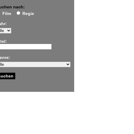
uchen nach:
Film
Regie
ahr:
tel:
enre: