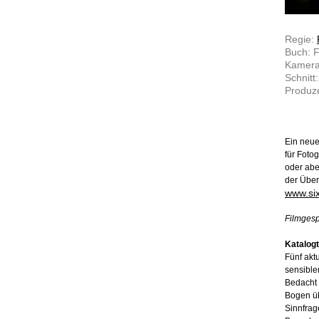
Regie:
Buch: F
Kamera:
Schnitt
Produze
Ein neue
für Foto
oder abe
der Über
www.si
Filmgesp
Katalogt
Fünf ak
sensible
Bedacht 
Bogen ü
Sinnfrag