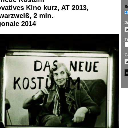
vatives Kino kurz, AT 2013,
S
warzweiß, 2 min.
gonale 2014
J
Ti
G