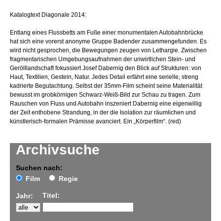
Katalogtext Diagonale 2014:
Entlang eines Flussbetts am Fuße einer monumentalen Autobahnbrücke
hat sich eine vorerst anonyme Gruppe Badender zusammengefunden. Es
wird nicht gesprochen, die Bewegungen zeugen von Lethargie. Zwischen
fragmentarischen Umgebungsaufnahmen der unwirtlichen Stein- und
Gerölllandschaft fokussiert Josef Dabernig den Blick auf Strukturen: von
Haut, Textilien, Gestein, Natur. Jedes Detail erfährt eine serielle, streng
kadrierte Begutachtung. Selbst der 35mm-Film scheint seine Materialität
bewusst im grobkörnigen Schwarz-Weiß-Bild zur Schau zu tragen. Zum
Rauschen von Fluss und Autobahn inszeniert Dabernig eine eigenwillig
der Zeit enthobene Strandung, in der die Isolation zur räumlichen und
künstlerisch-formalen Prämisse avanciert. Ein „Körperfilm“. (red)
Archivsuche
Suchen nach:
Film
Regie
Titel:
Jahr: