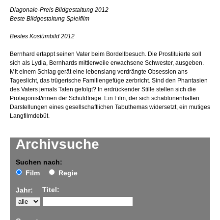
Diagonale-Preis Bildgestaltung 2012
Beste Bildgestaltung Spielfilm
Bestes Kostümbild 2012
Bernhard ertappt seinen Vater beim Bordellbesuch. Die Prostituierte soll
sich als Lydia, Bernhards mittlerweile erwachsene Schwester, ausgeben.
Mit einem Schlag gerät eine lebenslang verdrängte Obsession ans
Tageslicht, das trügerische Familiengefüge zerbricht. Sind den Phantasien
des Vaters jemals Taten gefolgt? In erdrückender Stille stellen sich die
Protagonist/innen der Schuldfrage. Ein Film, der sich schablonenhaften
Darstellungen eines gesellschaftlichen Tabuthemas widersetzt, ein mutiges
Langfilmdebüt.
Archivsuche
Suchen nach:
Film
Regie
Titel:
Jahr: