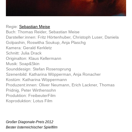
Regie:
Sebastian Meise
Buch: Thomas Reider, Sebastian Meise
Darsteller:innen: Fritz Hörtenhuber, Christoph Luser, Daniela
Golpashin, Roswitha Soukup, Anja Plaschg
Kamera: Gerald Kerkletz
Schnitt: Julia Drack
Originalton: Klaus Kellermann
Musik: Soap&Skin
Sounddesign: Stefan Rosensprung
Szenenbild: Katharina Wöpperman, Anja Ronacher
Kostüm: Katharina Wöppermann
Produzent:innen: Oliver Neumann, Erich Lackner, Thomas
Pridnig, Peter Wirthensohn
Produktion: FreibeuterFilm
Koproduktion: Lotus Film
Großer Diagonale-Preis 2012
Bester österreichischer Spielfilm