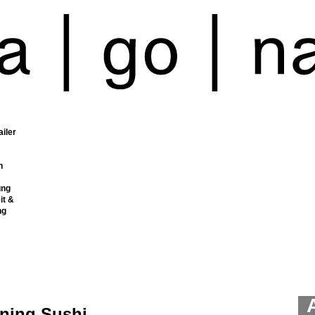
ailer
n
ung
it &
ng
ning Sushi