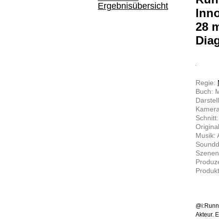
Ergebnisübersicht
Inno
28 m
Dia
Regie:
Buch: M
Darstel
Kamera
Schnitt
Origina
Musik: 
Soundd
Szenen
Produz
Produkt
@i:Runni
Akteur. 