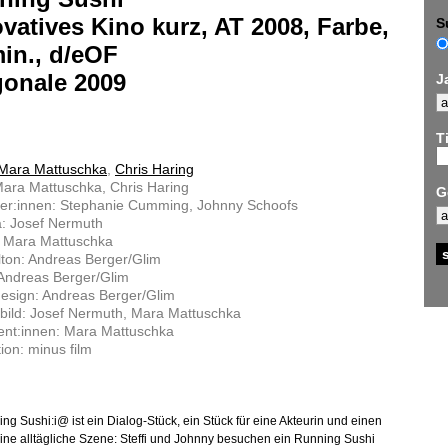
vatives Kino kurz, AT 2008, Farbe,
S
in., d/eOF
gonale 2009
J
Ti
Mara Mattuschka
,
Chris Haring
ara Mattuschka, Chris Haring
G
ler:innen: Stephanie Cumming, Johnny Schoofs
: Josef Nermuth
: Mara Mattuschka
lton: Andreas Berger/Glim
Andreas Berger/Glim
esign: Andreas Berger/Glim
bild: Josef Nermuth, Mara Mattuschka
ent:innen: Mara Mattuschka
ion: minus film
ng Sushi:i@ ist ein Dialog-Stück, ein Stück für eine Akteurin und einen
Eine alltägliche Szene: Steffi und Johnny besuchen ein Running Sushi