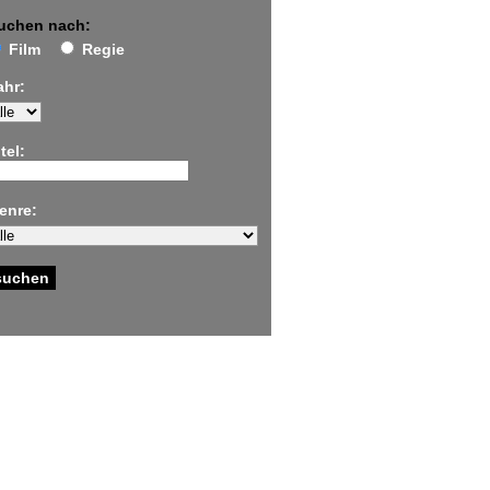
uchen nach:
Film
Regie
ahr:
tel:
enre: