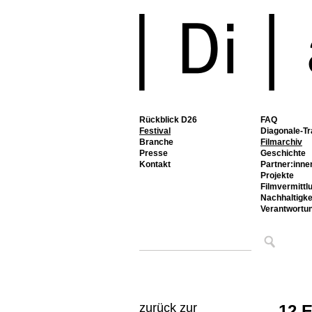
Rückblick D26
FAQ
Festival
Diagonale-Tr
Branche
Filmarchiv
Presse
Geschichte
Kontakt
Partner:inne
Projekte
Filmvermittl
Nachhaltigke
Verantwortu
zurück zur
12 