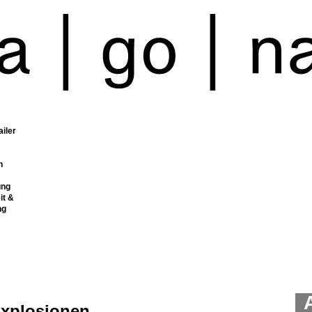
ailer
n
ung
it &
ng
Explosionen