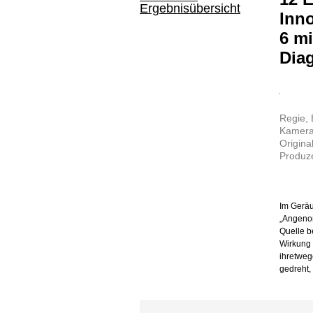
Ergebnisübersicht
Inno
6 mi
Dia
Regie, 
Kamera:
Origina
Produze
Im Gerä
„Angenom
Quelle b
Wirkung 
ihretweg
gedreht,