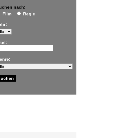
uchen nach:
Film
Regie
ahr:
tel:
enre: