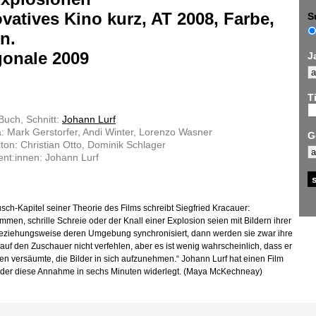
vatives Kino kurz, AT 2008, Farbe,
S
n.
gonale 2009
J
Ti
Buch, Schnitt:
Johann Lurf
 Mark Gerstorfer, Andi Winter, Lorenzo Wasner
G
lton: Christian Otto, Dominik Schlager
nt:innen: Johann Lurf
usch-Kapitel seiner Theorie des Films schreibt Siegfried Kracauer:
men, schrille Schreie oder der Knall einer Explosion seien mit Bildern ihrer
eziehungsweise deren Umgebung synchronisiert, dann werden sie zwar ihre
auf den Zuschauer nicht verfehlen, aber es ist wenig wahrscheinlich, dass er
en versäumte, die Bilder in sich aufzunehmen.“ Johann Lurf hat einen Film
 der diese Annahme in sechs Minuten widerlegt. (Maya McKechneay)