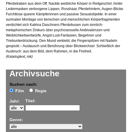
Pferdetraben aus dem Off. Nackte weibliche Körper in Reitgeschirr, hinter
Ledermasken verborgene Lippen, Rosshaar, Pferdehintern, Augen-Blicke.
Furchtlose queere Kämpferinnen und passive Sexualobjekte: In einer
surrealen Montage von tierischen und menschlichen Körperfragmenten
verdichtet sich Katrina Daschners Pferdebusen zum sinnlich-
metaphorischen Diskurs über psychosexuelle Ambivalenzen und
Weiblichkeitsentwürfe, Angst-Lust-Fantasien, Begehren und
Triebunterdrückung. Den Mund verklebt, die Fingerspitzen mit Nadeln
gespickt – Austausch und Berührung über Blickwechsel. Schließlich der
Ausbruch: aus dem Bild, dem Rahmen, in die Freiheit.
(Katalogtext, mk)
Archivsuche
Suchen nach:
Film
Regie
Titel:
Jahr:
Genre: