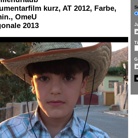
mentarfilm kurz, AT 2012, Farbe,
S
min., OmeU
gonale 2013
J
Ti
G