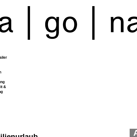
ailer
n
ung
it &
ng
ilienurlaub