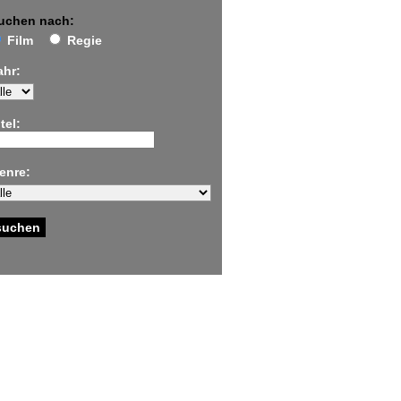
uchen nach:
Film
Regie
ahr:
tel:
enre: