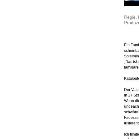
Regie, 
Produze
Ein Fami
scheinba
Spielmin
„Das ist
familiär
Katalogt
Der Vate
In 17 Sz
Wenn die
ungeach
schwärmt,
Fadesse 
irisieren
Ich film