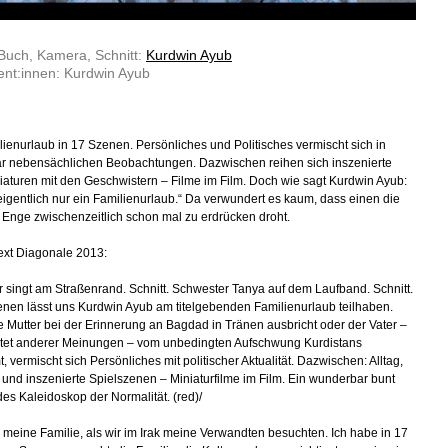
Buch, Kamera, Schnitt:
Kurdwin Ayub
nt:innen: Kurdwin Ayub
lienurlaub in 17 Szenen. Persönliches und Politisches vermischt sich in
r nebensächlichen Beobachtungen. Dazwischen reihen sich inszenierte
iaturen mit den Geschwistern – Filme im Film. Doch wie sagt Kurdwin Ayub:
 eigentlich nur ein Familienurlaub.“ Da verwundert es kaum, dass einen die
e Enge zwischenzeitlich schon mal zu erdrücken droht.
ext Diagonale 2013:
r singt am Straßenrand. Schnitt. Schwester Tanya auf dem Laufband. Schnitt.
enen lässt uns Kurdwin Ayub am titelgebenden Familienurlaub teilhaben.
 Mutter bei der Erinnerung an Bagdad in Tränen ausbricht oder der Vater –
tet anderer Meinungen – vom unbedingten Aufschwung Kurdistans
 vermischt sich Persönliches mit politischer Aktualität. Dazwischen: Alltag,
und inszenierte Spielszenen – Miniaturfilme im Film. Ein wunderbar bunt
des Kaleidoskop der Normalität. (red)/
te meine Familie, als wir im Irak meine Verwandten besuchten. Ich habe in 17