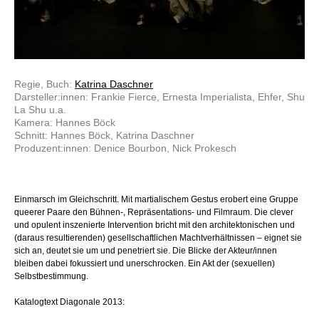
Regie, Buch:
Katrina Daschner
Darsteller:innen: Frankie Fierce, Ernesta Imperialista, Ehfer, Shu
La Shu u.a.
Kamera: Hannes Böck
Schnitt: Hannes Böck, Katrina Daschner
Produzent:innen: Denice Bourbon, Nick Prokesch
Einmarsch im Gleichschritt. Mit martialischem Gestus erobert eine Gruppe
queerer Paare den Bühnen-, Repräsentations- und Filmraum. Die clever
und opulent inszenierte Intervention bricht mit den architektonischen und
(daraus resultierenden) gesellschaftlichen Machtverhältnissen – eignet sie
sich an, deutet sie um und penetriert sie. Die Blicke der Akteur/innen
bleiben dabei fokussiert und unerschrocken. Ein Akt der (sexuellen)
Selbstbestimmung.
Katalogtext Diagonale 2013: