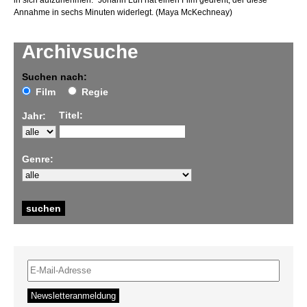
in sich aufzunehmen.“ Johann Lurf hat einen Film gedreht, der diese
Annahme in sechs Minuten widerlegt. (Maya McKechneay)
Archivsuche
Suchen nach:
Film
Regie
Titel:
Jahr:
Genre: