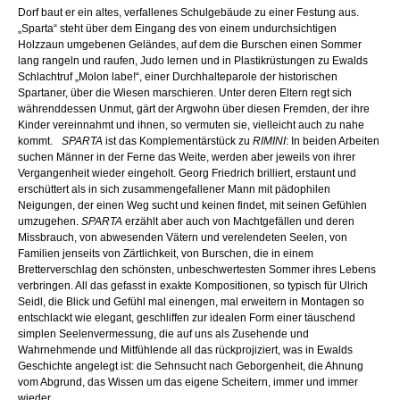
Dorf baut er ein altes, verfallenes Schulgebäude zu einer Festung aus.
„Sparta“ steht über dem Eingang des von einem undurchsichtigen
Holzzaun umgebenen Geländes, auf dem die Burschen einen Sommer
lang rangeln und raufen, Judo lernen und in Plastikrüstungen zu Ewalds
Schlachtruf „Molon labe!“, einer Durchhalteparole der historischen
Spartaner, über die Wiesen marschieren. Unter deren Eltern regt sich
währenddessen Unmut, gärt der Argwohn über diesen Fremden, der ihre
Kinder vereinnahmt und ihnen, so vermuten sie, vielleicht auch zu nahe
kommt.
SPARTA
ist das Komplementärstück zu
RIMINI
: In beiden Arbeiten
suchen Männer in der Ferne das Weite, werden aber jeweils von ihrer
Vergangenheit wieder eingeholt. Georg Friedrich brilliert, erstaunt und
erschüttert als in sich zusammengefallener Mann mit pädophilen
Neigungen, der einen Weg sucht und keinen findet, mit seinen Gefühlen
umzugehen.
SPARTA
erzählt aber auch von Machtgefällen und deren
Missbrauch, von abwesenden Vätern und verelendeten Seelen, von
Familien jenseits von Zärtlichkeit, von Burschen, die in einem
Bretterverschlag den schönsten, unbeschwertesten Sommer ihres Lebens
verbringen. All das gefasst in exakte Kompositionen, so typisch für Ulrich
Seidl, die Blick und Gefühl mal einengen, mal erweitern in Montagen so
entschlackt wie elegant, geschliffen zur idealen Form einer täuschend
simplen Seelenvermessung, die auf uns als Zusehende und
Wahrnehmende und Mitfühlende all das rückprojiziert, was in Ewalds
Geschichte angelegt ist: die Sehnsucht nach Geborgenheit, die Ahnung
vom Abgrund, das Wissen um das eigene Scheitern, immer und immer
wieder.