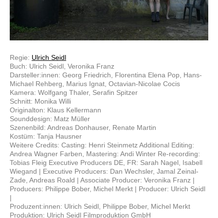
Regie:
Ulrich Seidl
Buch: Ulrich Seidl, Veronika Franz
Darsteller:innen: Georg Friedrich, Florentina Elena Pop, Hans-
Michael Rehberg, Marius Ignat, Octavian-Nicolae Cocis
Kamera: Wolfgang Thaler, Serafin Spitzer
Schnitt: Monika Willi
Originalton: Klaus Kellermann
Sounddesign: Matz Müller
Szenenbild: Andreas Donhauser, Renate Martin
Kostüm: Tanja Hausner
Weitere Credits: Casting: Henri Steinmetz Additional Editing:
Andrea Wagner Farben, Mastering: Andi Winter Re-recording:
Tobias Fleig Executive Producers DE, FR: Sarah Nagel, Isabell
Wiegand | Executive Producers: Dan Wechsler, Jamal Zeinal-
Zade, Andreas Roald | Associate Producer: Veronika Franz |
Producers: Philippe Bober, Michel Merkt | Producer: Ulrich Seidl
|
Produzent:innen: Ulrich Seidl, Philippe Bober, Michel Merkt
Produktion: Ulrich Seidl Filmproduktion GmbH