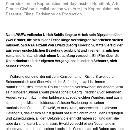
Koproduktion: In Koproduktion mit Bayerischer Rundfunk, Arte
France Cinéma in collaboration with Arte | In Koproduktion mit
Essential Films, Parisienne de Production
Nach
RIMINI
vollendet Ulrich Seidls jüngste Arbeit sein Diptychon über
zwei Brüder, die sich in der Ferne lange verdrängten Wahrheiten stellen
müssen.
SPARTA
erzählt von Ewald (Georg Friedrich), Mitte vierzig, der
aus einer unglücklichen Beziehung ausbricht und in einem ärmlichen
rumänischen Landstrich einen Neuanfang versucht. Ein Film über die
Unentrinnbarkeit der eigenen Vergangenheit und den Schmerz, sich
selbst zu finden.
Während der eine, der mit dem Künstlernamen Richie Bravo, durch
Schneematsch und über winterliche Strände gestapft ist, immer
raumfüllend, sich immerzu Raum nehmend, verschwindet der andere, also
sein jüngerer Bruder Ewald (sensationell: Georg Friedrich), vor sehenden
Augen, verschmilzt mit den farblosen, ausgebleichten Wänden, rinnt aus in
seiner unglücklichen, leidenschaftslosen Beziehung mit seiner
rumänischen Freundin. Er weiß, er muss raus, ausbrechen aus diesem
Gefängnis, das er sich selbst gebaut hat zum Schutz vor all den Regungen
und Zuneigungen, all den Gefühlen, die er nicht haben soll und darf, die
aber da sind, ganz klar umrissen. Ewald versucht einen Neuanfang in
einem verarmten rumänischen Landstrich. Gemeinsam mit Buben aus dem