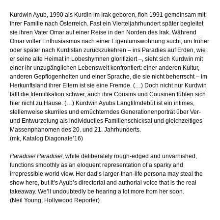
Kurdwin Ayub, 1990 als Kurdin im Irak geboren, floh 1991 gemeinsam mit
ihrer Familie nach Österreich. Fast ein Vierteljahrhundert später begleitet
sie ihren Vater Omar auf einer Reise in den Norden des Irak. Während
Omar voller Enthusiasmus nach einer Eigentumswohnung sucht, um früher
oder später nach Kurdistan zurückzukehren – ins Paradies auf Erden, wie
er seine alte Heimat in Lobeshymnen glorifiziert –, sieht sich Kurdwin mit
einer ihr unzugänglichen Lebenswelt konfrontiert: einer anderen Kultur,
anderen Gepflogenheiten und einer Sprache, die sie nicht beherrscht – im
Herkunftsland ihrer Eltern ist sie eine Fremde. (…) Doch nicht nur Kurdwin
fällt die Identifikation schwer, auch ihre Cousins und Cousinen fühlen sich
hier nicht zu Hause. (…) Kurdwin Ayubs Langfilmdebüt ist ein intimes,
stellenweise skurriles und ernüchterndes Generationenporträt über Ver-
und Entwurzelung als individuelles Familienschicksal und gleichzeitiges
Massenphänomen des 20. und 21. Jahrhunderts.
(mk, Katalog Diagonale’16)
Paradise! Paradise!
, while deliberately rough-edged and unvarnished,
functions smoothly as an eloquent representation of a sparky and
irrepressible world view. Her dad’s larger-than-life persona may steal the
show here, but it’s Ayub’s directorial and authorial voice that is the real
takeaway. We’ll undoubtedly be hearing a lot more from her soon.
(Neil Young, Hollywood Reporter)