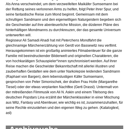
Als Anna verschwindet, um dem verzweifelten Maikäfer Sumsemann bei
der Rettung seines verlorenen Arms zu helfen, folgt Peter ihrer Spur, und
seine fantastische Reise zum Mond beginnt. Gemeinsam mit dem
schrulligen Sandmann und den eigenwilligen Naturgeistern begeben sich
die Geschwister auf ihre abenteuerliche Mission, die düsteren Pläne des
hinterhältigen Mondmanns zu durchkreuzen, der das gesamte Universum
unterwerfen will.
Regisseur Ali Samadi Ahadi hat mit
Peterchens Mondfahrt
die
gleichnamige Märchenerzählung von Gerdt von Bassewitz neu verfilmt.
Herausgekommen ist ein großartig animiertes Filmabenteuer für die ganze
Familie mit beeindruckender Bilderwelt und originellen Charakteren, die
von hochkarätigen Schauspieler*innen synchronisiert werden. Auf ihrer
Reise machen die Geschwister Bekanntschaft mit allerlei illustren und
zauberhaften Gestalten wie dem unter Narkolepsie leidenden Sandmann
(Raphael von Bargen), dem lebenslustigen Käfer Sumsemann,
gesprochen von Peter Simonischek, der drallen Frau Holle (Margarethe
Tiesel) oder der etwas verplanten Nachtfee (Gerti Drassl). Untermalt von
der mitreißenden Filmmusik von Ali N. Askin und einem Titelsong des
deutschen Popstars Lina erzählt der Märchenklassiker in einer Mischung
aus Witz, Fantasy und Abenteuer, wie wichtig es ist, zusammenzuhalten, für
seine Rechte einzustehen und den eigenen Weg zu gehen. (Katalogtext,
ast)