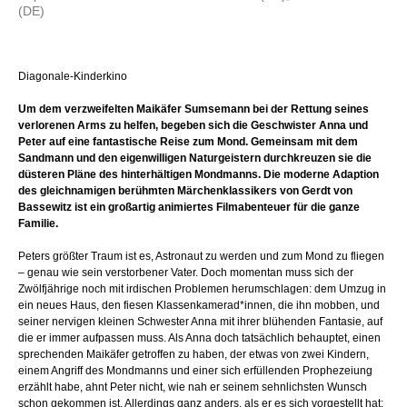
(DE)
Diagonale-Kinderkino
Um dem verzweifelten Maikäfer Sumsemann bei der Rettung seines
verlorenen Arms zu helfen, begeben sich die Geschwister Anna und
Peter auf eine fantastische Reise zum Mond. Gemeinsam mit dem
Sandmann und den eigenwilligen Naturgeistern durchkreuzen sie die
düsteren Pläne des hinterhältigen Mondmanns. Die moderne Adaption
des gleichnamigen berühmten Märchenklassikers von Gerdt von
Bassewitz ist ein großartig animiertes Filmabenteuer für die ganze
Familie.
Peters größter Traum ist es, Astronaut zu werden und zum Mond zu fliegen
– genau wie sein verstorbener Vater. Doch momentan muss sich der
Zwölfjährige noch mit irdischen Problemen herumschlagen: dem Umzug in
ein neues Haus, den fiesen Klassenkamerad*innen, die ihn mobben, und
seiner nervigen kleinen Schwester Anna mit ihrer blühenden Fantasie, auf
die er immer aufpassen muss. Als Anna doch tatsächlich behauptet, einen
sprechenden Maikäfer getroffen zu haben, der etwas von zwei Kindern,
einem Angriff des Mondmanns und einer sich erfüllenden Prophezeiung
erzählt habe, ahnt Peter nicht, wie nah er seinem sehnlichsten Wunsch
schon gekommen ist. Allerdings ganz anders, als er es sich vorgestellt hat: