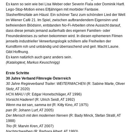
Es kann so sein wie bei Lisa Weber oder Severin Fiala oder Dominik Hartl.
Lego-Stop-Motion eines Elfjährigen mit morbider Fantasie.
Slasherfilmzitate am Häusl. Ein schöner Tanz zum schönsten Lied der Welt
im Wiener Café 21. Im Spiel, zwischen aufbrandendem Eigensinn und
befreiendem Blödsinn, entstanden No-Fi-Arbeiten ohne Aussicht darauf,
dass diese jemals jemand außerhalb des eigenen Familien- oder
Freundeskreises zu sehen bekommen wird. In diesen ephemeren Filmen
jenseits industrieller Verwertungslogik schillern alle Freiheiten der
Kunstform roh und unbändig und überraschend und geil. Macht Laune.
Gibt Hoffnung.
Es kann natürlich auch ganz anders sein.
(Katalogtext, Markus Keuschnigg)
Erste Schritte
30 Jahre Verband Filmregie Österreich
30 Jahre Regieverband Trailer: WEITERMACHEN
(R: Sabine Marte, Oliver
Stotz, AT 2020)
HCN MIAU I
(R: Edgar Honetschläger, AT 1996)
Vorsicht Haderer!
(R: Ulrich Seidl, AT 1992)
Wenn ma tot san, samma tot
(R: Kitty Kino, AT 1975)
pan
(R: Johann Lurf, AT 2005)
Der Mensch mit den modernen Nerven
(R: Bady Minck, Stefan Stratil, AT
1988)
Trio
(R: Marvin Kren, AT 2007)
Nachtschwalben
(R: Barbara Albert, AT 1993)