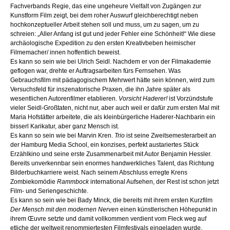
Fachverbands Regie, das eine ungeheure Vielfalt von Zugängen zur
Kunstform Film zeigt, bei dem roher Auswurf gleichberechtigt neben
hochkonzeptueller Arbeit stehen soll und muss, um zu sagen, um zu
schreien: „Aller Anfang ist gut und jeder Fehler eine Schönheit!“ Wie diese
archäologische Expedition zu den ersten Kreativbeben heimischer
Filmemacher/ innen hoffentlich beweist.
Es kann so sein wie bei Ulrich Seidl. Nachdem er von der Filmakademie
geflogen war, drehte er Auftragsarbeiten fürs Fernsehen. Was
Gebrauchsfilm mit pädagogischem Mehrwert hätte sein können, wird zum
Versuchsfeld für inszenatorische Praxen, die ihn Jahre später als
wesentlichen Autorenfilmer etablieren.
Vorsicht Haderer!
ist Vorzündstufe
vieler Seidl-Großtaten, nicht nur, aber auch weil er dafür zum ersten Mal mit
Maria Hofstätter arbeitete, die als kleinbürgerliche Haderer-Nachbarin ein
bisserl Karikatur, aber ganz Mensch ist.
Es kann so sein wie bei Marvin Kren.
Trio
ist seine Zweitsemesterarbeit an
der Hamburg Media School, ein konzises, perfekt austariertes Stück
Erzählkino und seine erste Zusammenarbeit mit Autor Benjamin Hessler.
Bereits unverkennbar sein enormes handwerkliches Talent, das Richtung
Bilderbuchkarriere weist. Nach seinem Abschluss erregte Krens
Zombiekomödie
Rammbock
international Aufsehen, der Rest ist schon jetzt
Film- und Seriengeschichte.
Es kann so sein wie bei Bady Minck, die bereits mit ihrem ersten Kurzfilm
Der Mensch mit den modernen Nerven
einen künstlerischen Höhepunkt in
ihrem Œuvre setzte und damit vollkommen verdient vom Fleck weg auf
etliche der weltweit renommiertesten Filmfestivals eingeladen wurde.