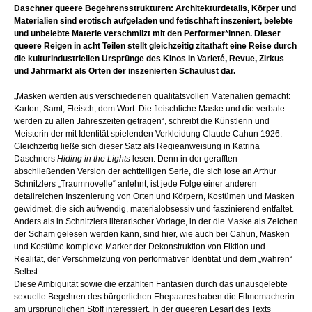
Daschner queere Begehrensstrukturen: Architekturdetails, Körper und
Materialien sind erotisch aufgeladen und fetischhaft inszeniert, belebte
und unbelebte Materie verschmilzt mit den Performer*innen. Dieser
queere Reigen in acht Teilen stellt gleichzeitig zitathaft eine Reise durch
die kulturindustriellen Ursprünge des Kinos in Varieté, Revue, Zirkus
und Jahrmarkt als Orten der inszenierten Schaulust dar.
„Masken werden aus verschiedenen qualitätsvollen Materialien gemacht:
Karton, Samt, Fleisch, dem Wort. Die fleischliche Maske und die verbale
werden zu allen Jahreszeiten getragen“, schreibt die Künstlerin und
Meisterin der mit Identität spielenden Verkleidung Claude Cahun 1926.
Gleichzeitig ließe sich dieser Satz als Regieanweisung in Katrina
Daschners
Hiding in the Lights
lesen. Denn in der gerafften
abschließenden Version der achtteiligen Serie, die sich lose an Arthur
Schnitzlers „Traumnovelle“ anlehnt, ist jede Folge einer anderen
detailreichen Inszenierung von Orten und Körpern, Kostümen und Masken
gewidmet, die sich aufwendig, materialobsessiv und faszinierend entfaltet.
Anders als in Schnitzlers literarischer Vorlage, in der die Maske als Zeichen
der Scham gelesen werden kann, sind hier, wie auch bei Cahun, Masken
und Kostüme komplexe Marker der Dekonstruktion von Fiktion und
Realität, der Verschmelzung von performativer Identität und dem „wahren“
Selbst.
Diese Ambiguität sowie die erzählten Fantasien durch das unausgelebte
sexuelle Begehren des bürgerlichen Ehepaares haben die Filmemacherin
am ursprünglichen Stoff interessiert. In der queeren Lesart des Texts