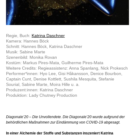
Regie, Buch:
Katrina Daschner
Kamera: Hannes Böck
Schnitt: Hannes Böck, Katrina Daschner
Musik: Sabine Marte
Szenenbild: Monika Rovan
Kostüm: Markus Pires-Mata, Guilherme Pires-Mata
Weitere Credits: Regieassistenz: Anna Spanlang, Nick Prokesch
Performer*innen: Hyo Lee, Gisi Håkansson, Denice Bourbon,
Captain Cunt, Denise Kottlett, Sushila Mesquita, Stefanie
Sourial, Sabine Marte, Moira Hille u. a.
Produzent:innen: Katrina Daschner
Produktion: Lady Chutney Production
Diagonale’20 – Die Unvollendete. Die Diagonale’20 wurde aufgrund der
behördlichen Maßnahmen zur Eindämmung von COVID-19 abgesagt.
In einer Alchemie der Stoffe und Substanzen inszeniert Katrina