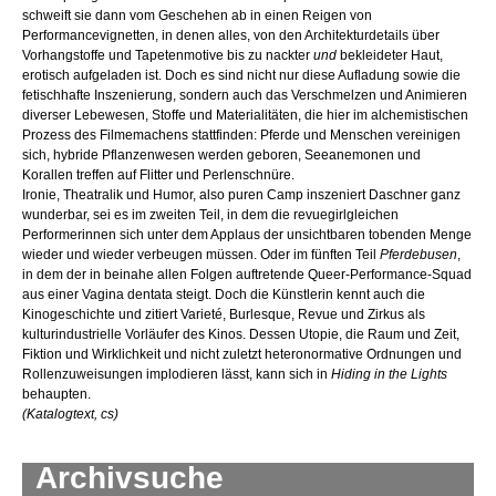
schweift sie dann vom Geschehen ab in einen Reigen von
Performancevignetten, in denen alles, von den Architekturdetails über
Vorhangstoffe und Tapetenmotive bis zu nackter
und
bekleideter Haut,
erotisch aufgeladen ist. Doch es sind nicht nur diese Aufladung sowie die
fetischhafte Inszenierung, sondern auch das Verschmelzen und Animieren
diverser Lebewesen, Stoffe und Materialitäten, die hier im alchemistischen
Prozess des Filmemachens stattfinden: Pferde und Menschen vereinigen
sich, hybride Pflanzenwesen werden geboren, Seeanemonen und
Korallen treffen auf Flitter und Perlenschnüre.
Ironie, Theatralik und Humor, also puren Camp inszeniert Daschner ganz
wunderbar, sei es im zweiten Teil, in dem die revuegirlgleichen
Performerinnen sich unter dem Applaus der unsichtbaren tobenden Menge
wieder und wieder verbeugen müssen. Oder im fünften Teil
Pferdebusen
,
in dem der in beinahe allen Folgen auftretende Queer-Performance-Squad
aus einer Vagina dentata steigt. Doch die Künstlerin kennt auch die
Kinogeschichte und zitiert Varieté, Burlesque, Revue und Zirkus als
kulturindustrielle Vorläufer des Kinos. Dessen Utopie, die Raum und Zeit,
Fiktion und Wirklichkeit und nicht zuletzt heteronormative Ordnungen und
Rollenzuweisungen implodieren lässt, kann sich in
Hiding in the Lights
behaupten.
(Katalogtext, cs)
Archivsuche