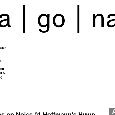
ailer
n
ung
it &
ng
es on Noise 01 Hoffmann's Hymn