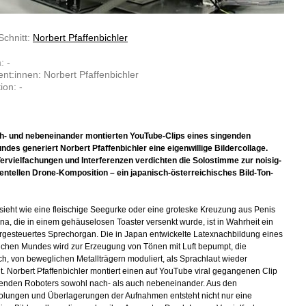
Schnitt:
Norbert Pfaffenbichler
: -
nt:innen: Norbert Pfaffenbichler
ion: -
h- und nebeneinander montierten YouTube-Clips eines singenden
des generiert Norbert Pfaffenbichler eine eigenwillige Bildercollage.
ervielfachungen und Interferenzen verdichten die Solostimme zur noisig-
ntellen Drone-Komposition – ein japanisch-österreichisches Bild-Ton-
ieht wie eine fleischige Seegurke oder eine groteske Kreuzung aus Penis
na, die in einem gehäuselosen Toaster versenkt wurde, ist in Wahrheit ein
gesteuertes Sprechorgan. Die in Japan entwickelte Latexnachbildung eines
chen Mundes wird zur Erzeugung von Tönen mit Luft bepumpt, die
ich, von beweglichen Metallträgern moduliert, als Sprachlaut wieder
t. Norbert Pfaffenbichler montiert einen auf YouTube viral gegangenen Clip
enden Roboters sowohl nach- als auch nebeneinander. Aus den
lungen und Überlagerungen der Aufnahmen entsteht nicht nur eine