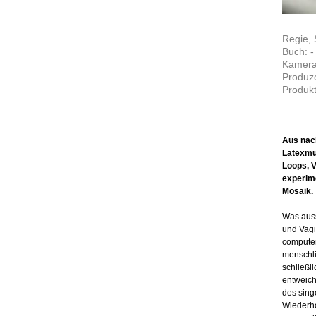
Regie, 
Buch: -
Kamera
Produze
Produkt
Aus nac
Latexmun
Loops, V
experime
Mosaik.
Was auss
und Vagi
computer
menschli
schließl
entweich
des sing
Wiederho