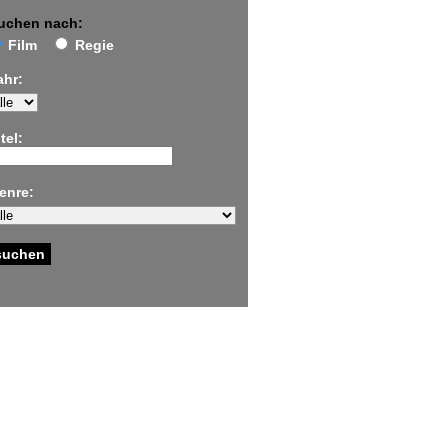
uchen nach:
Film
Regie
ahr:
tel:
enre: