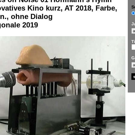
vatives Kino kurz, AT 2018, Farbe,
S
n., ohne Dialog
gonale 2019
J
Ti
G