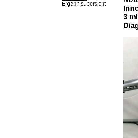
Ergebnisübersicht
Inno
3 mi
Dia