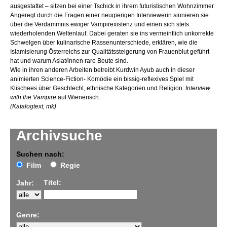
ausgestattet – sitzen bei einer Tschick in ihrem futuristischen Wohnzimmer.
Angeregt durch die Fragen einer neugierigen Interviewerin sinnieren sie
über die Verdammnis ewiger Vampirexistenz und einen sich stets
wiederholenden Weltenlauf. Dabei geraten sie ins vermeintlich unkorrekte
Schwelgen über kulinarische Rassenunterschiede, erklären, wie die
Islamisierung Österreichs zur Qualitätssteigerung von Frauenblut geführt
hat und warum Asiat/innen rare Beute sind.
Wie in ihren anderen Arbeiten betreibt Kurdwin Ayub auch in dieser
animierten Science-Fiction- Komödie ein bissig-reflexives Spiel mit
Klischees über Geschlecht, ethnische Kategorien und Religion:
Interview
with the Vampire
auf Wienerisch.
(Katalogtext, mk)
Archivsuche
Suchen nach:
Film
Regie
Titel:
Jahr:
Genre: