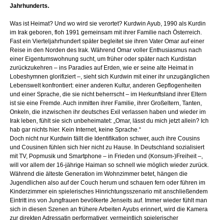
Jahrhunderts.
Was ist Heimat? Und wo wird sie verortet? Kurdwin Ayub, 1990 als Kurdin
im Irak geboren, floh 1991 gemeinsam mit ihrer Familie nach Österreich.
Fast ein Vierteljahrhundert später begleitet sie ihren Vater Omar auf einer
Reise in den Norden des Irak. Während Omar voller Enthusiasmus nach
einer Eigentumswohnung sucht, um früher oder später nach Kurdistan
zurückzukehren – ins Paradies auf Erden, wie er seine alte Heimat in
Lobeshymnen glorifiziert –, sieht sich Kurdwin mit einer ihr unzugänglichen
Lebenswelt konfrontiert: einer anderen Kultur, anderen Gepflogenheiten
und einer Sprache, die sie nicht beherrscht – im Herkunftsland ihrer Eltern
ist sie eine Fremde. Auch inmitten ihrer Familie, ihrer Großeltern, Tanten,
Onkeln, die inzwischen ihr deutsches Exil verlassen haben und wieder im
Irak leben, fühlt sie sich unbeheimatet: „Omar, lässt du mich jetzt allein? Ich
hab gar nichts hier. Kein Internet, keine Sprache.“
Doch nicht nur Kurdwin fällt die Identifikation schwer, auch ihre Cousins
und Cousinen fühlen sich hier nicht zu Hause. In Deutschland sozialisiert
mit TV, Popmusik und Smartphone – in Frieden und (Konsum-)Freiheit –,
will vor allem der 16-jährige Haiman so schnell wie möglich wieder zurück.
Während die älteste Generation im Wohnzimmer betet, hängen die
Jugendlichen also auf der Couch herum und schauen fern oder führen im
Kinderzimmer ein spielerisches Hinrichtungsszenario mit anschließendem
Eintritt ins von Jungfrauen bevölkerte Jenseits auf. Immer wieder fühlt man
sich in diesen Szenen an frühere Arbeiten Ayubs erinnert, wird die Kamera
zur direkten Adressatin performativer, vermeintlich spielerischer