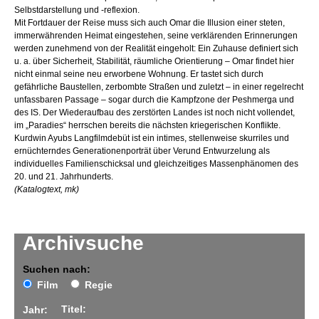
Selbstdarstellung und -reflexion.
Mit Fortdauer der Reise muss sich auch Omar die Illusion einer steten,
immerwährenden Heimat eingestehen, seine verklärenden Erinnerungen
werden zunehmend von der Realität eingeholt: Ein Zuhause definiert sich
u. a. über Sicherheit, Stabilität, räumliche Orientierung – Omar findet hier
nicht einmal seine neu erworbene Wohnung. Er tastet sich durch
gefährliche Baustellen, zerbombte Straßen und zuletzt – in einer regelrecht
unfassbaren Passage – sogar durch die Kampfzone der Peshmerga und
des IS. Der Wiederaufbau des zerstörten Landes ist noch nicht vollendet,
im „Paradies“ herrschen bereits die nächsten kriegerischen Konflikte.
Kurdwin Ayubs Langfilmdebüt ist ein intimes, stellenweise skurriles und
ernüchterndes Generationenporträt über Verund Entwurzelung als
individuelles Familienschicksal und gleichzeitiges Massenphänomen des
20. und 21. Jahrhunderts.
(Katalogtext, mk)
Archivsuche
Suchen nach:
Film
Regie
Titel:
Jahr: