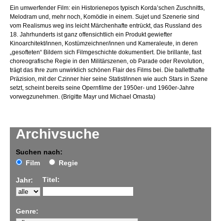
Ein umwerfender Film: ein Historienepos typisch Korda’schen Zuschnitts,
Melodram und, mehr noch, Komödie in einem. Sujet und Szenerie sind
vom Realismus weg ins leicht Märchenhafte entrückt, das Russland des
18. Jahrhunderts ist ganz offensichtlich ein Produkt gewiefter
Kinoarchitekt/innen, Kostümzeichner/innen und Kameraleute, in deren
„gesofteten“ Bildern sich Filmgeschichte dokumentiert. Die brillante, fast
choreografische Regie in den Militärszenen, ob Parade oder Revolution,
trägt das Ihre zum unwirklich schönen Flair des Films bei. Die balletthafte
Präzision, mit der Czinner hier seine Statist/innen wie auch Stars in Szene
setzt, scheint bereits seine Opernfilme der 1950er- und 1960er-Jahre
vorwegzunehmen. (Brigitte Mayr und Michael Omasta)
Archivsuche
Suchen nach:
Film
Regie
Titel:
Jahr:
Genre: