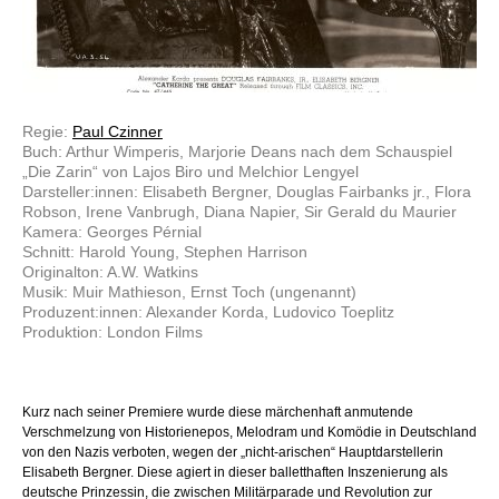
Regie:
Paul Czinner
Buch: Arthur Wimperis, Marjorie Deans nach dem Schauspiel
„Die Zarin“ von Lajos Biro und Melchior Lengyel
Darsteller:innen: Elisabeth Bergner, Douglas Fairbanks jr., Flora
Robson, Irene Vanbrugh, Diana Napier, Sir Gerald du Maurier
Kamera: Georges Pérnial
Schnitt: Harold Young, Stephen Harrison
Originalton: A.W. Watkins
Musik: Muir Mathieson, Ernst Toch (ungenannt)
Produzent:innen: Alexander Korda, Ludovico Toeplitz
Produktion: London Films
Kurz nach seiner Premiere wurde diese märchenhaft anmutende
Verschmelzung von Historienepos, Melodram und Komödie in Deutschland
von den Nazis verboten, wegen der „nicht-arischen“ Hauptdarstellerin
Elisabeth Bergner. Diese agiert in dieser balletthaften Inszenierung als
deutsche Prinzessin, die zwischen Militärparade und Revolution zur