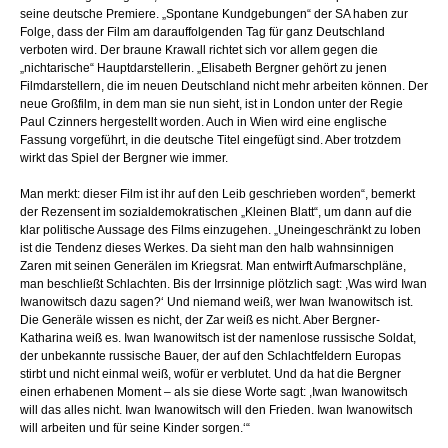
seine deutsche Premiere. „Spontane Kundgebungen“ der SA haben zur
Folge, dass der Film am darauffolgenden Tag für ganz Deutschland
verboten wird. Der braune Krawall richtet sich vor allem gegen die
„nichtarische“ Hauptdarstellerin. „Elisabeth Bergner gehört zu jenen
Filmdarstellern, die im neuen Deutschland nicht mehr arbeiten können. Der
neue Großfilm, in dem man sie nun sieht, ist in London unter der Regie
Paul Czinners hergestellt worden. Auch in Wien wird eine englische
Fassung vorgeführt, in die deutsche Titel eingefügt sind. Aber trotzdem
wirkt das Spiel der Bergner wie immer.
Man merkt: dieser Film ist ihr auf den Leib geschrieben worden“, bemerkt
der Rezensent im sozialdemokratischen „Kleinen Blatt“, um dann auf die
klar politische Aussage des Films einzugehen. „Uneingeschränkt zu loben
ist die Tendenz dieses Werkes. Da sieht man den halb wahnsinnigen
Zaren mit seinen Generälen im Kriegsrat. Man entwirft Aufmarschpläne,
man beschließt Schlachten. Bis der Irrsinnige plötzlich sagt: ,Was wird Iwan
Iwanowitsch dazu sagen?‘ Und niemand weiß, wer Iwan Iwanowitsch ist.
Die Generäle wissen es nicht, der Zar weiß es nicht. Aber Bergner-
Katharina weiß es. Iwan Iwanowitsch ist der namenlose russische Soldat,
der unbekannte russische Bauer, der auf den Schlachtfeldern Europas
stirbt und nicht einmal weiß, wofür er verblutet. Und da hat die Bergner
einen erhabenen Moment – als sie diese Worte sagt: ,Iwan Iwanowitsch
will das alles nicht. Iwan Iwanowitsch will den Frieden. Iwan Iwanowitsch
will arbeiten und für seine Kinder sorgen.‘“