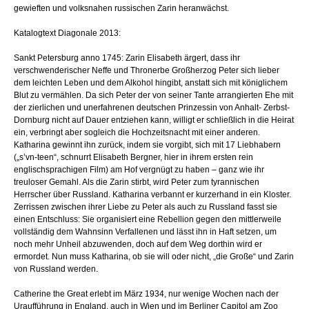
gewieften und volksnahen russischen Zarin heranwächst.
Katalogtext Diagonale 2013:
Sankt Petersburg anno 1745: Zarin Elisabeth ärgert, dass ihr
verschwenderischer Neffe und Thronerbe Großherzog Peter sich lieber
dem leichten Leben und dem Alkohol hingibt, anstatt sich mit königlichem
Blut zu vermählen. Da sich Peter der von seiner Tante arrangierten Ehe mit
der zierlichen und unerfahrenen deutschen Prinzessin von Anhalt- Zerbst-
Dornburg nicht auf Dauer entziehen kann, willigt er schließlich in die Heirat
ein, verbringt aber sogleich die Hochzeitsnacht mit einer anderen.
Katharina gewinnt ihn zurück, indem sie vorgibt, sich mit 17 Liebhabern
(„s’vn-teen“, schnurrt Elisabeth Bergner, hier in ihrem ersten rein
englischsprachigen Film) am Hof vergnügt zu haben – ganz wie ihr
treuloser Gemahl. Als die Zarin stirbt, wird Peter zum tyrannischen
Herrscher über Russland. Katharina verbannt er kurzerhand in ein Kloster.
Zerrissen zwischen ihrer Liebe zu Peter als auch zu Russland fasst sie
einen Entschluss: Sie organisiert eine Rebellion gegen den mittlerweile
vollständig dem Wahnsinn Verfallenen und lässt ihn in Haft setzen, um
noch mehr Unheil abzuwenden, doch auf dem Weg dorthin wird er
ermordet. Nun muss Katharina, ob sie will oder nicht, „die Große“ und Zarin
von Russland werden.
Catherine the Great erlebt im März 1934, nur wenige Wochen nach der
Uraufführung in England, auch in Wien und im Berliner Capitol am Zoo