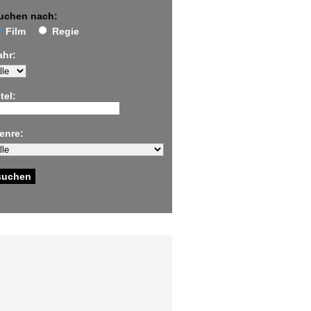
uchen nach:
Film
Regie
ahr:
tel:
enre: