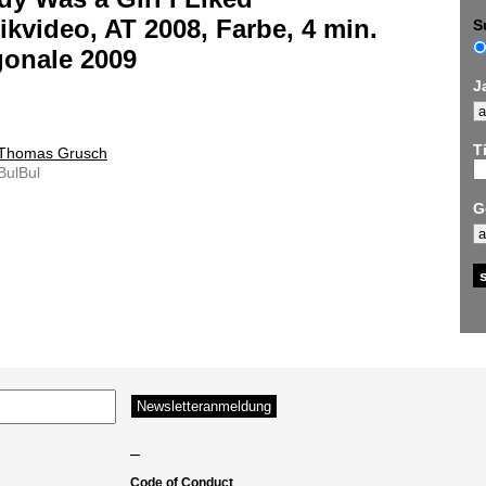
kvideo, AT 2008, Farbe, 4 min.
S
gonale 2009
J
Ti
Thomas Grusch
BulBul
G
–
Code of Conduct