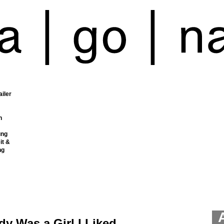
ailer
n
ung
it &
ng
y Was a Girl I Liked