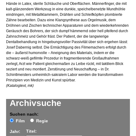
Hände in Latex, sterile Schläuche und Oberflächen. Männerfinger, die mit
kalt-glänzendem Werkzeug in eine dunkle, speichelbenetzte Mundhöhle
eindringen, mit Metallklammern, Drähten und Schleifköpfen plombierte
Zähne bearbeiten. Dazu eine Klangsynthese aus Orgelmusik, dem
Dröhnen und Zischen technischer Apparaturen und dem wiederkehrenden
Geräusch des Bohrers, der sich dumpf hämmernd oder hell pfeifend durch
Zahnschmelz und Gehör fräst. Der Patient, der die langwierige
Dentalbehandlung in hingebungsvoller Passivität über sich ergehen lässt:
Josef Dabernig selbst. Die Ermächtigung des Filmemachers erfolgt durch
die – äußerst humorvolle – Aneignung des Materials, indem er die
schwarz-weiß gefilmte Prozedur in fragmentierende Großaufnahmen
zerlegt, Arzt wie Patient gleichermaßen zu Leibe rückt, mit taktilem Blick
seziert und neu montiert. Zerstörung und Neuschaffung – in Dr.
Schintlmeisters unheimlich-sakralem Labor werden die transformativen
Prinzipien von Medizin und Kunst spürbar.
(Katalogtext, mk)
Archivsuche
Suchen nach:
Film
Regie
Titel:
Jahr: