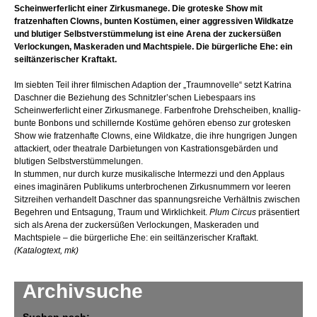
Scheinwerferlicht einer Zirkusmanege. Die groteske Show mit
fratzenhaften Clowns, bunten Kostümen, einer aggressiven Wildkatze
und blutiger Selbstverstümmelung ist eine Arena der zuckersüßen
Verlockungen, Maskeraden und Machtspiele. Die bürgerliche Ehe: ein
seiltänzerischer Kraftakt.
Im siebten Teil ihrer filmischen Adaption der „Traumnovelle“ setzt Katrina
Daschner die Beziehung des Schnitzler’schen Liebespaars ins
Scheinwerferlicht einer Zirkusmanege. Farbenfrohe Drehscheiben, knallig-
bunte Bonbons und schillernde Kostüme gehören ebenso zur grotesken
Show wie fratzenhafte Clowns, eine Wildkatze, die ihre hungrigen Jungen
attackiert, oder theatrale Darbietungen von Kastrationsgebärden und
blutigen Selbstverstümmelungen.
In stummen, nur durch kurze musikalische Intermezzi und den Applaus
eines imaginären Publikums unterbrochenen Zirkusnummern vor leeren
Sitzreihen verhandelt Daschner das spannungsreiche Verhältnis zwischen
Begehren und Entsagung, Traum und Wirklichkeit.
Plum Circus
präsentiert
sich als Arena der zuckersüßen Verlockungen, Maskeraden und
Machtspiele – die bürgerliche Ehe: ein seiltänzerischer Kraftakt.
(Katalogtext, mk)
Archivsuche