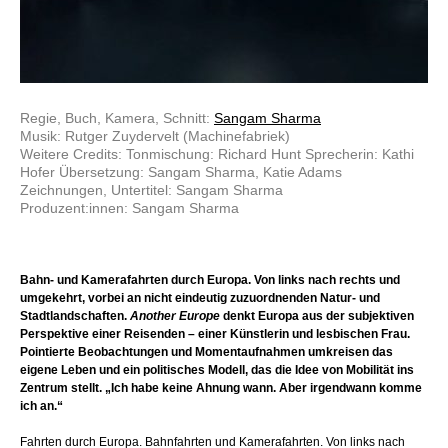
Regie, Buch, Kamera, Schnitt:
Sangam Sharma
Musik: Rutger Zuydervelt (Machinefabriek)
Weitere Credits: Tonmischung: Richard Hunt Sprecherin: Kathi
Hofer Übersetzung: Sangam Sharma, Katie Adams
Zeichnungen, Untertitel: Sangam Sharma
Produzent:innen: Sangam Sharma
Bahn- und Kamerafahrten durch Europa. Von links nach rechts und
umgekehrt, vorbei an nicht eindeutig zuzuordnenden Natur- und
Stadtlandschaften.
Another Europe
denkt Europa aus der subjektiven
Perspektive einer Reisenden – einer Künstlerin und lesbischen Frau.
Pointierte Beobachtungen und Momentaufnahmen umkreisen das
eigene Leben und ein politisches Modell, das die Idee von Mobilität ins
Zentrum stellt. „Ich habe keine Ahnung wann. Aber irgendwann komme
ich an.“
Fahrten durch Europa. Bahnfahrten und Kamerafahrten. Von links nach