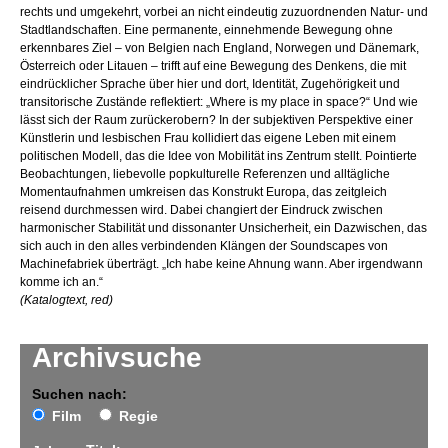
rechts und umgekehrt, vorbei an nicht eindeutig zuzuordnenden Natur- und
Stadtlandschaften. Eine permanente, einnehmende Bewegung ohne
erkennbares Ziel – von Belgien nach England, Norwegen und Dänemark,
Österreich oder Litauen – trifft auf eine Bewegung des Denkens, die mit
eindrücklicher Sprache über hier und dort, Identität, Zugehörigkeit und
transitorische Zustände reflektiert: „Where is my place in space?“ Und wie
lässt sich der Raum zurückerobern? In der subjektiven Perspektive einer
Künstlerin und lesbischen Frau kollidiert das eigene Leben mit einem
politischen Modell, das die Idee von Mobilität ins Zentrum stellt. Pointierte
Beobachtungen, liebevolle popkulturelle Referenzen und alltägliche
Momentaufnahmen umkreisen das Konstrukt Europa, das zeitgleich
reisend durchmessen wird. Dabei changiert der Eindruck zwischen
harmonischer Stabilität und dissonanter Unsicherheit, ein Dazwischen, das
sich auch in den alles verbindenden Klängen der Sound­scapes von
Machinefabriek überträgt. „Ich habe keine Ahnung wann. Aber irgendwann
komme ich an.“
(Katalogtext, red)
Archivsuche
Suchen nach:
Film
Regie