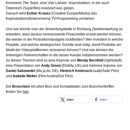
Krimiserie
The Team
, eine Vier-Länder- Koproduktion, in der auch
Österreich (Superfilm) involviert war, geben.
Danach wird
Esther Krausz
(Creative Europe/Media) das
Koproduktionsförderschema TV-Programming vorstellen.
Und wie könnte man die Verwertungskette in Richtung Zweitverwertung so
erweitern, dass daraus nennenswerte Finanzmittel erzielt werden können,
die wieder in die Produktionsbudgets rückfließen? Wer investiert in welche
Projekte, und welche strategischen Schritte sind nötig, damit Produkte am
Markt der Videoplattformen reüssieren können? Und wie können die
bisherigen Partnerschaften in die neuen Kanäle mitübernommen werden?
Zu diesen Themen wird es eine Keynote von
Wendy Bernfeld
(rightsstuff),
eine Präsentation von
Andy Green
(Distrify, UK) und mehrere Impulse von
Daniel Saltzwedel
(Ma.ja.de, DE),
Heinrich Ambrosch
(aafp/Satel Film)
und
Isabelle Welter
(Film Austria/Dor Film).
Die
Broschüre
mit allen Bios und Kontaktdaten zum Branchentreffen
finden Sie
hier
.
teilen
teilen