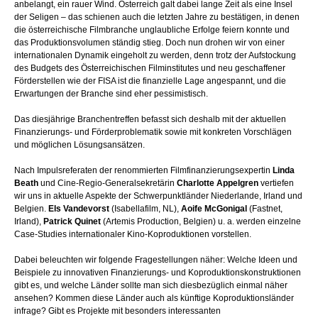
anbelangt, ein rauer Wind. Österreich galt dabei lange Zeit als eine Insel
der Seligen – das schienen auch die letzten Jahre zu bestätigen, in denen
die österreichische Filmbranche unglaubliche Erfolge feiern konnte und
das Produktionsvolumen ständig stieg. Doch nun drohen wir von einer
internationalen Dynamik eingeholt zu werden, denn trotz der Aufstockung
des Budgets des Österreichischen Filminstitutes und neu geschaffener
Förderstellen wie der FISA ist die finanzielle Lage angespannt, und die
Erwartungen der Branche sind eher pessimistisch.
Das diesjährige Branchentreffen befasst sich deshalb mit der aktuellen
Finanzierungs- und Förderproblematik sowie mit konkreten Vorschlägen
und möglichen Lösungsansätzen.
Nach Impulsreferaten der renommierten Filmfinanzierungsexpertin
Linda
Beath
und Cine-Regio-Generalsekretärin
Charlotte Appelgren
vertiefen
wir uns in aktuelle Aspekte der Schwerpunktländer Niederlande, Irland und
Belgien.
Els Vandevorst
(Isabellafilm, NL),
Aoife McGonigal
(Fastnet,
Irland),
Patrick Quinet
(Artemis Production, Belgien) u. a. werden einzelne
Case-Studies internationaler Kino-Koproduktionen vorstellen.
Dabei beleuchten wir folgende Fragestellungen näher: Welche Ideen und
Beispiele zu innovativen Finanzierungs- und Koproduktionskonstruktionen
gibt es, und welche Länder sollte man sich diesbezüglich einmal näher
ansehen? Kommen diese Länder auch als künftige Koproduktionsländer
infrage? Gibt es Projekte mit besonders interessanten