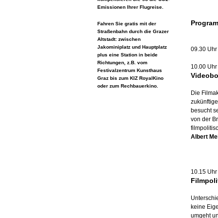
Emissionen Ihrer Flugreise.
Program
Fahren Sie gratis mit der
Straßenbahn durch die Grazer
Altstadt: zwischen
Jakominiplatz und Hauptplatz
09.30 Uh
plus eine Station in beide
Richtungen, z.B. vom
10.00 Uhr
Festivalzentrum Kunsthaus
Videobo
Graz bis zum KIZ RoyalKino
oder zum Rechbauerkino.
Die Filma
zukünftig
besucht se
von der B
filmpolit
Albert Me
10.15 Uhr
Filmpoli
Unterschie
keine Eig
umgeht un