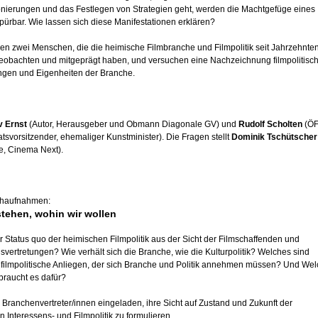
onierungen und das Festlegen von Strategien geht, werden die Machtgefüge eines
ürbar. Wie lassen sich diese Manifestationen erklären?
gen zwei Menschen, die die heimische Filmbranche und Filmpolitik seit Jahrzehnte
eobachten und mitgeprägt haben, und versuchen eine Nachzeichnung filmpolitisc
ngen und Eigenheiten der Branche.
v Ernst
(Autor, Herausgeber und Obmann Diagonale GV) und
Rudolf Scholten
(ÖF
atsvorsitzender, ehemaliger Kunstminister). Die Fragen stellt
Dominik Tschütscher
e, Cinema Next).
ahaufnahmen:
stehen, wohin wir wollen
r Status quo der heimischen Filmpolitik aus der Sicht der Filmschaffenden und
svertretungen? Wie verhält sich die Branche, wie die Kulturpolitik? Welches sind
e filmpolitische Anliegen, der sich Branche und Politik annehmen müssen? Und We
braucht es dafür?
Branchenvertreter/innen eingeladen, ihre Sicht auf Zustand und Zukunft der
 Interessens- und Filmpolitik zu formulieren.