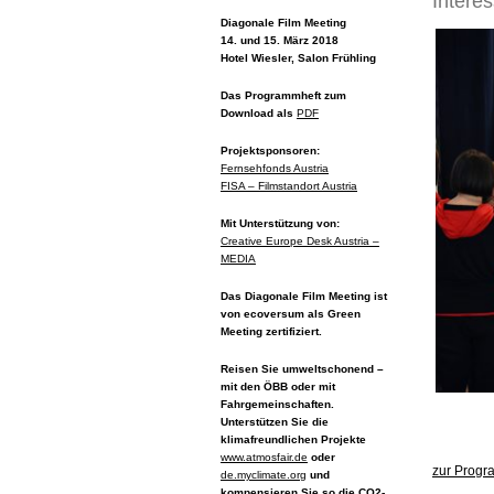
Intere
Diagonale Film Meeting
14. und 15. März 2018
Hotel Wiesler, Salon Frühling
Das Programmheft zum
Download als
PDF
Projektsponsoren:
Fernsehfonds Austria
FISA – Filmstandort Austria
Mit Unterstützung von:
Creative Europe Desk Austria –
MEDIA
Das Diagonale Film Meeting ist
von ecoversum als Green
Meeting zertifiziert.
Reisen Sie umweltschonend –
mit den ÖBB oder mit
Fahrgemeinschaften.
Unterstützen Sie die
klimafreundlichen Projekte
www.atmosfair.de
oder
zur Progr
de.myclimate.org
und
kompensieren Sie so die CO2-