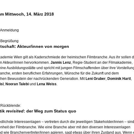
m Mittwoch, 14. März 2018
r Anmeldung
 Begrüßung
tschaft: Akteur/innen von morgen
kademie Wien gilt als Kaderschmiede der heimischen Filmbranche. Aus ihr sollen d
en Akteur/innen hervorkommen.
Jannis Lenz
, Regie-Student an der Filmakademie,
ine Ausbildungsstätte und spricht mit jungen Filmschaffenden über ihre Vorstellun
ranche, ersten beruflichen Erfahrungen, Wünsche für die Zukunft und dem
ischen Bewusstein der nachrückenden Generation. Mit
Leni Gruber
,
Dominik Hartl
,
isl
,
Nooran Talebi
und
Lena Weiss
.
 Rückblende:
tik
revisited
: der Weg zum Status quo
dlichste Interessenlagen – vertreten durch die jeweiligen Stakeholder/innen – sin
enheit der Filmbranche. Wie eine Branche aber mit den diversen Interessenlagen
d wie Branchenvertreter/innen agieren, sagt etwas über ihren Zustand aus. Wenn 