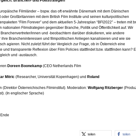
gleich: Branchen- und Politstrategien
ropäische Filmländer – bspw. das oft erwähnte Dänemark mit dem Dänischen
ut oder Großbritannien mit dem British Film Institute und seinen kulturpolitischen
paketen “Film Forever” und dem aktuellen 5-Jahresplan “BFI2022” – treten mit br
 nationalen Filmstrategien gegenüber Branche, Politik und Öffentlichkeit auf. Wir
 Branchenvertreter/innen und -beobachtern darüber diskutieren, wie andere
 ihre Brancheninteressen und filmpolitischen Anliegen kanalisieren und wie sie
isch agieren. Nicht zuletzt führt der Vergleich zur Frage, ob in Österreich eine
rte und transparente Reflexion über Film Policies stattfindet bzw. stattfinden kann? E
gleich und -austausch.
ieren
Doreen Boonekamp
(CEO Netherlands Film
ar Mitric
(Researcher, Universität Kopenhagen) und
Roland
n (Direktor Österreichisches Filminstitut). Moderation:
Wolfgang Ritzberger
(Produ
st). (In englischer Sprache)
 Ende
teilen
teilen