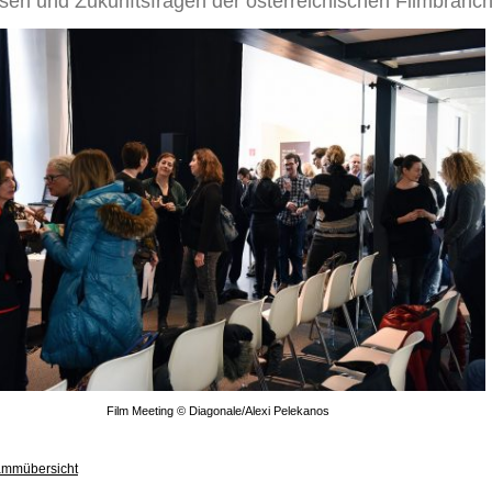
ssen und Zukunftsfragen der österreichischen Filmbranc
Film Meeting © Diagonale/Alexi Pelekanos
ammübersicht