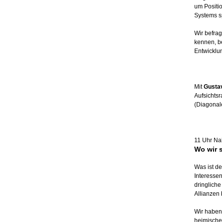
um Positi
Systems sp
Wir befra
kennen, b
Entwicklu
Mit
Gusta
Aufsichtsr
(Diagonal
11 Uhr N
Wo wir 
Was ist de
Interessen
dringlich
Allianzen 
Wir haben 
heimischen