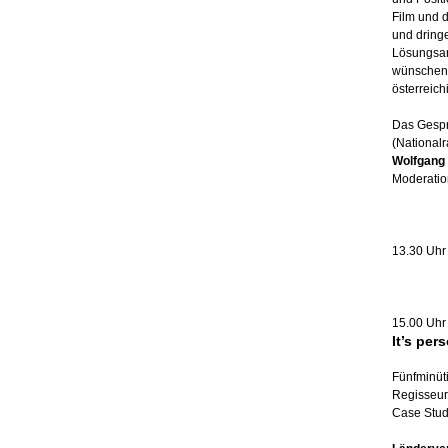
Film und 
und dring
Lösungsan
wünschen
österreich
Das Gesp
(National
Wolfgang 
Moderatio
13.30 Uhr
15.00 Uhr
It’s per
Fünfminü
Regisseur
Case Stud