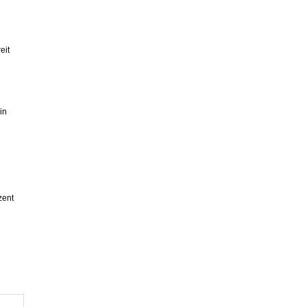
eit
in
zent