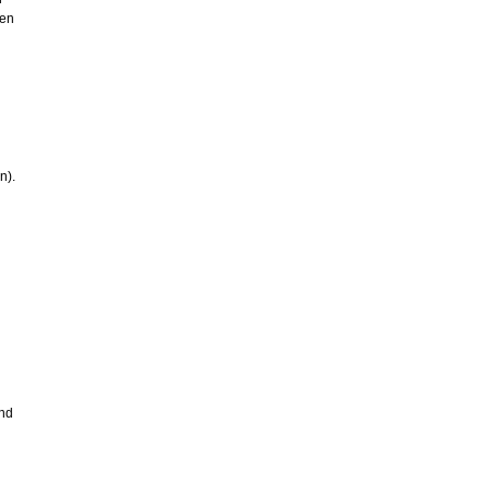
gen
n).
und