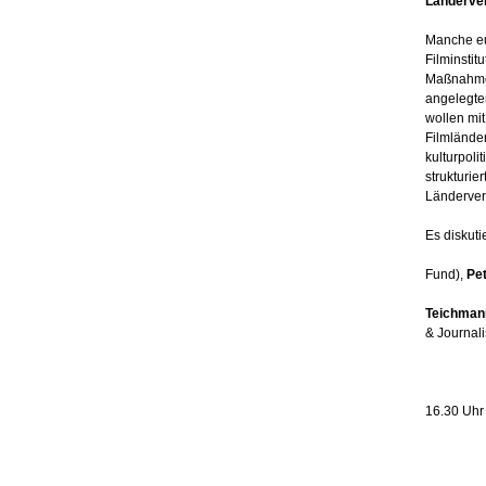
Länderver
Manche eu
Filminstit
Maßnahmen
angelegten
wollen mit
Filmländer
kulturpolit
strukturie
Länderver
Es diskut
Fund),
Pet
Teichman
& Journali
16.30 Uhr