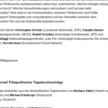
die Filmbranche wahrgenommen haben bzw. wahrnehmen. Welche Anliegen dran
en durch? Welche Herausforderungen sind präsent, und hat man dafür
sätze? Was wäre in der Kommunikation zwischen Filmbranche und Politik
swert? Retrospektiv und vorausblickend soll das Verhältnis zwischen dem
ischen Film und der Kulturpolitik diskutiert werden.
räch führen
Christopher Drexler
(Landesrat Steiermark, ÖVP),
Claudia Gamon
ratsabgeordnete, NEOS),
Rudolf Scholten
(ehemaliger Kunstminister, SPÖ) und
Zinggl
(Nationalratsabgeordneter, Liste Pilz / ehemaliger Kultursprecher Die Grüne
n:
Kerstin Hosa
(Europäisches Forum Alpbach).
 Mittagspause
sonal! Filmpolitische Tagebucheinträge
tige Anekdoten aus den filmpolitischen Tagebüchern von
Barbara Albert
(Autorin 
in) und
Michael Kitzberger
(Produzent).
y, Gespräch: