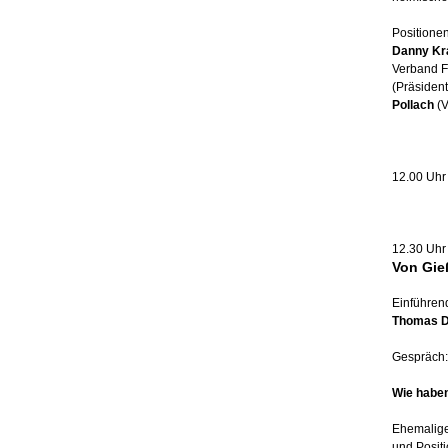
Positione
Danny Kr
Verband F
(Präsident
Pollach
(V
12.00 Uhr
12.30 Uhr 
Von Gie
Einführend
Thomas D
Gespräch:
Wie haben
Ehemalige 
und Positi