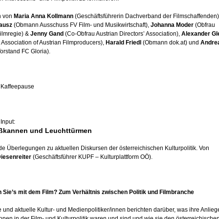
n von
Maria Anna Kollmann
(Geschäftsführerin Dachverband der Filmschaffenden)
ausz
(Obmann Ausschuss FV Film- und Musikwirtschaft),
Johanna Moder
(Obfrau
ilmregie) &
Jenny Gand
(Co-Obfrau Austrian Directors’ Association),
Alexander Gl
 Association of Austrian Filmproducers),
Harald Friedl
(Obmann dok.at) und
Andre
orstand FC Gloria).
 Kaffeepause
Input:
ßkannen und Leuchttürmen
e Überlegungen zu aktuellen Diskursen der österreichischen Kulturpolitik. Von
iesenreiter
(Geschäftsführer KUPF – Kulturplattform OÖ).
 Sie’s mit dem Film? Zum Verhältnis zwischen Politik und Filmbranche
und aktuelle Kultur- und Medienpolitiker/innen berichten darüber, was ihre Anlie
onen in der Film- und Kulturpolitik waren und sind und wie sie den österreichische