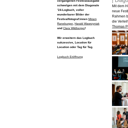
| Diago
vergangenen Festivalausgabe
schwelgen mit dem Diagonale
Mit dem H
’24-Logbuch, voller
neue Festi
wunderbarer Bilder der
Rahmen bo
Festivalfotograf:innen
Miriam
die Verle
Raneburger
,
Harald Wawrzyniak
Thomas P
und
Clara Wildberger
!
Wir erweitern das Logbuch
sukzessive, Location für
Location oder Tag für Tag.
Logbuch Eröffnung