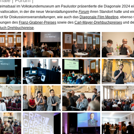
nale | Forum |
eimatsaal im Volkskundemuseum am Paulustor präsentierte die Diagonale 2024 e
vallocation, in der die neue Veranstaltungsreihe
Forum
ihren Standort hatte und e
t für Diskussionsveranstaltungen, wie auch das
Diagonale Film Meeting
, ebenso 
ihungen des
Franz-Grabner-Preises
sowie des
Carl-Mayer-Drehbuchpreises
und de
luch Drehbuchpreise
.