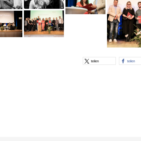
teilen
teilen