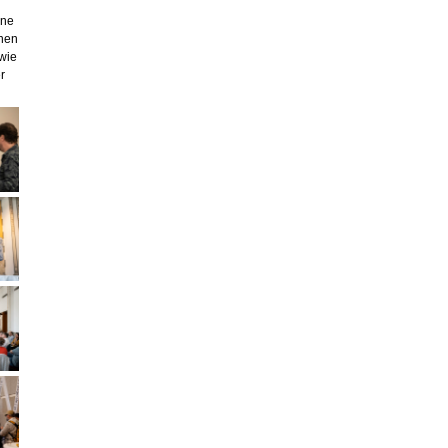
ine
inen
wie
r