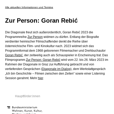
Alle aktuellen Informationen und Termine
Zur Person: Goran Rebić
Die Diagonale freut sich außerordentlich, Goran Rebić 2023 die
Programmreihe
Zur Person
widmen zu dürfen. Entlang der Biografie
verdienter heimischer Filmschaffender denkt die Reihe über
österreichische Film- und Kinokultur nach. 2023 widmet sich das
Programmformat dem 1968 geborenen Filmemacher und Drehbuchautor
Goran Rebić
, der zeitweilig auch als Schauspieler in Erscheinung trat. Das
Filmprogramm
Zur Person: Goran Rebić
wird vom 22. bis 26. März 2023 im
Rahmen der Diagonale in Graz zur Aufführung gebracht und von
vertiefenden Gesprächen (
Diagonale im Dialog
), dem Werkstattgespräch
„
Ich bin Geschichte – Filmen zwischen den Zeiten“
sowie einer Listening
Session gerahmt. Mehr
hier
.
Hauptförder:innen