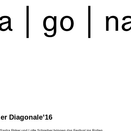
ler Diagonale’16
Sasha Pirker und Lotte Schreiber bringen das Festival ins Rollen.