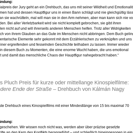
ündung:
alpreis der Jury geht an ein Drehbuch, das uns mit seiner Wildheit und Emotionalit
en hat und dessen Hauptfigur uns in einen Bann schlägt und nie gleichgültig läss
an sie wachrütteln, mal will man sie in den Arm nehmen, aber man kann sich nie v
en. Bei aller Verletzbarkeit wird sie nicht komplett gebrochen, sie gibt ihren
en nicht auf und will ihrerseits anderen Menschen helfen. Trotz aller Widrigkeiten
 sich von ihrem Glauben an das Gute im Menschen nicht abbringen. Dem Buch gelin
entarische Elemente sehr gekonnt mit dem Erzählerischen zu verknüpfen und uns
einer ergreifenden und fesselnden Geschichte teilhaben zu lassen. Immer wieder
in diesem Buch zu Momenten, die eine enorme Wucht haben, die uns emotional
t und damit das menschliche Chaos der Hauptfigur nahegebracht haben.“
 Pluch Preis für kurze oder mittellange Kinospielfilme:
dere Ende der Straße
– Drehbuch von Kálmán Nagy
este Drehbuch eines Kinospielfilms mit einer Mindestlänge von 15 bis maximal 70
ündung:
t geschehen. Wir wissen noch nicht was, werden aber über präzise gesetzte
itte an den Kern des Konflikts herangeführt – und schließlich hineingesogen in ein