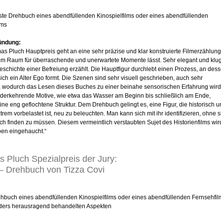
beste Drehbuch eines abendfüllenden Kinospielfilms oder eines abendfüllenden
lms
ündung:
s Pluch Hauptpreis geht an eine sehr präzise und klar konstruierte Filmerzählung
dem Raum für überraschende und unerwartete Momente lässt. Sehr elegant und klu
eschichte einer Befreiung erzählt. Die Hauptfigur durchlebt einen Prozess, an des
ich ein Alter Ego formt. Die Szenen sind sehr visuell geschrieben, auch sehr
h, wodurch das Lesen dieses Buches zu einer beinahe sensorischen Erfahrung wird
derkehrende Motive, wie etwa das Wasser am Beginn bis schließlich am Ende,
ine eng geflochtene Struktur. Dem Drehbuch gelingt es, eine Figur, die historisch 
xtrem vorbelastet ist, neu zu beleuchten. Man kann sich mit ihr identifizieren, ohne s
h finden zu müssen. Diesem vermeintlich verstaubten Sujet des Historienfilms wir
en eingehaucht.“
 Pluch Spezialpreis der Jury:
– Drehbuch von Tizza Covi
rehbuch eines abendfüllenden Kinospielfilms oder eines abendfüllenden Fernsehfi
ders herausragend behandelten Aspekten