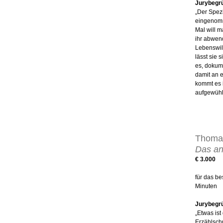
Jurybegr
„Der Spezi
eingenomm
Mal will m
ihr abwend
Lebenswill
lässt sie
es, dokum
damit an 
kommt es 
aufgewühl
Thomas
Das an
€ 3.000
für das b
Minuten
Jurybegr
„Etwas is
Erzählschr