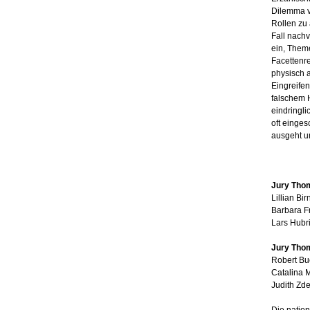
Dilemma vo
Rollen zu
Fall nachv
ein, Theme
Facettenre
physisch a
Eingreife
falschem H
eindringli
oft einges
ausgeht u
Jury Thom
Lillian Bi
Barbara Fr
Lars Hubr
Jury Thom
Robert Bu
Catalina M
Judith Zd