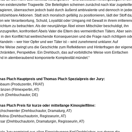
n existenzieller Tragweite. Die Beteiligten scheinen zunächst nach klar zugeteilt
 agieren, überraschen jedoch bald durch äußerst ambivalente und dennoch in jed
ollziehbare Aktionen. Statt sich moralisch gefällig zu positionieren, lädt der Stoff d
n wie Verantwortung, Schuld, Loyalität oder Umgang mit Gewalt in ihrem irritiere
ichtum zu betrachten. Als der neunjährige Ábel einen Mitschüler beschuldigt, ihn
nzugreifen, konfrontiert Ábels Vater die Eltern des vermeintlichen Täters. Aber sein
n in den Konflikt hat weitreichende Konsequenzen und die Frage nach richtigem od
andeln – wer hier Opfer und wer Täter ist – wird zunehmend unklarer. Auf
che Weise zwingt uns die Geschichte zum Reflektieren und Hinterfragen der eigene
chränkten, Perspektive. Ein Drehbuch, das auf vorbildliche Weise vom Einfachen
nd in atemberaubend komponierte Komplexität mündet.“
as Pluch Hauptpreis und Thomas Pluch Spezialpreis der Jury:
rnbaum (Produzentin, FR/AT)
änzen (Filmexpertin, AT)
ich (Drehbuchautor, DE)
as Pluch Preis für kurze oder mittellange Kinospielfilme:
chschwenter (Drehbuchautor, Dramaturg, AT)
olina (Drehbuchautorin, Regisseurin, AT)
esar (Drehbuchautorin, Dramaturgin, Regisseurin, AT)