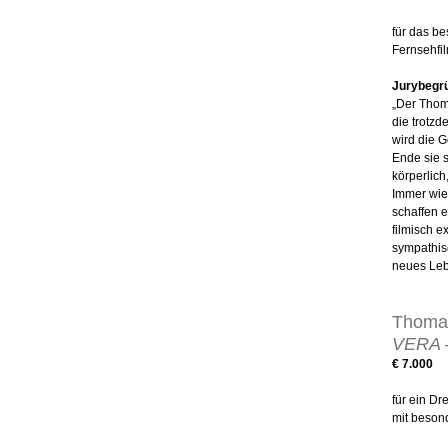
für das 
Fernsehfi
Jurybegr
„Der Thoma
die trotz
wird die G
Ende sie s
körperlic
Immer wie
schaffen e
filmisch e
sympathisc
neues Leb
Thomas
VERA
€ 7.000
für ein D
mit beson