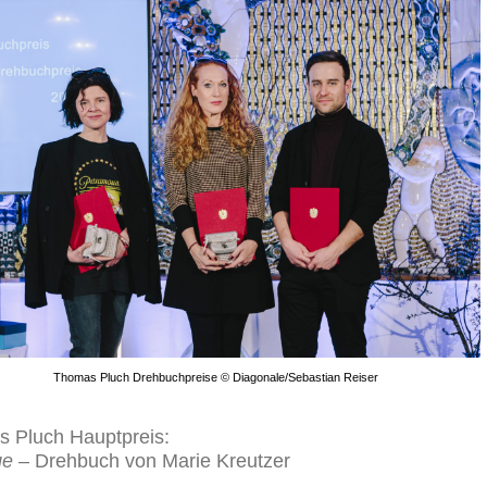
Thomas Pluch Drehbuchpreise © Diagonale/Sebastian Reiser
 Pluch Hauptpreis:
ge
– Drehbuch von Marie Kreutzer