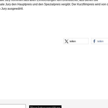
ale Jury nominiert aus allen Einreichungen fünf Drehbücher, aus denen die
nale Jury den Hauptpreis und den Spezialpreis vergibt. Der Kurzfilmpreis wird von 
n Jury ausgewählt.
teilen
teilen