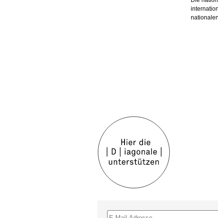
Die nation
internatio
nationale