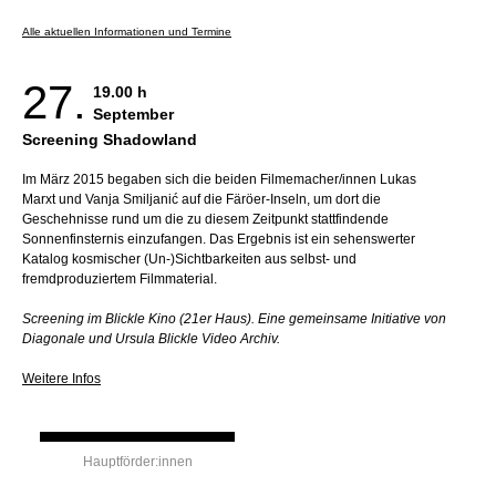
Alle aktuellen Informationen und Termine
27.
19.00 h
September
Screening Shadowland
Im März 2015 begaben sich die beiden Filmemacher/innen Lukas
Marxt und Vanja Smiljanić auf die Färöer-Inseln, um dort die
Geschehnisse rund um die zu diesem Zeitpunkt stattfindende
Sonnenfinsternis einzufangen. Das Ergebnis ist ein sehenswerter
Katalog kosmischer (Un-)Sichtbarkeiten aus selbst- und
fremdproduziertem Filmmaterial.
Screening im Blickle Kino (21er Haus). Eine gemeinsame Initiative von
Diagonale und Ursula Blickle Video Archiv.
Weitere Infos
Hauptförder:innen