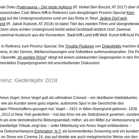
ende Doku
Pratersauna – Der letzte Aufguss
(R: Heikel Ben Bouzid, AT 2017) über 
ussreichsten Club Wiens trifft in Referenz zum diesjährigen Provinz-Special
Kein
Land
auf die Undergroundszene rund um das Röda in Steyr.
Jedem Dorf sein
und
(R: Jakob Kubizek, AT 2018) ist dabei Titel des zweiten Films und übergreifend
Denn ohne echten Underground bleibt selbst Großstadt letztlich Dorf. Zweimal
zweimal Ausbruch aus der Konvention. Stadt trifft Land trifft Welt. Kurort trifft Acid Pa
in Referenz zum Provinz-Special: Die
Trouble Features
von
Diskollektiv
machen d
Arena, in der Genres, Weltanschauungen und Ästhetiken aufeinanderprallen. Die Pe
-Operette „
Im weißen Rössl
“ steigt mit einem unbekannten Gegenspieler in den Ri
imentelles Doppelprogramm mit anschließender Diskussion.
erenz: Gedenkjahr 2018
 Amos Vogel: Amos Vogel galt als ultimativer Cineast – ein streitbarer Intellektueller,
er wie als Kurator seine ganz eigene, autonome Spur in die Geschichte des
gen Filmschaffens gezogen hat. Vogel – 1921 in Wien-Alsergrund geboren, 1938
n, 2012 in New York gestorben – hat das Kino nie als Selbstzweck gesehen, sonder
 als eine demokratische Bildungsanstalt, mithin: als ein Mittel zur Verbesserung d
zweiteilige Tribute zeigt das – unter Mitwirkung von Amos Vogel entstandene –
che Dokumentarepos
Emigration, N.Y.
als kommentiertes Screening und ein kuratier
im Sinne von Cinema 16, das auf direkte wie auch metaphorische Weise von den