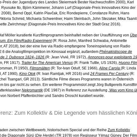
e-Preis der Jugendjury des Landes Steiermark Bester Nachwuchsfilm 2000), Karl
, Ryusuke Ito, Björn Kämmerer, Johann Lurf (Diagonale-Preis Innovatives Kino der
z 2008), Bernd Oppl, Katrin Plavčak, Eric Rondepierre, Constanze Ruhm, Hans
Viktoria Schmid, Michaela Schwentner, Haim Steinbach, John Stezaker, Mika Taani
ette Zwirchmayr (Diagonale-Preis Innovatives Kino der Stadt Graz 2016).
laf Möller kuratierte Kurzfilmprogramm beinhaltet neben der Uraufführung von
Übe
kum. Ein Film/Radio Experiment
(R: Rosa John, Manfred Schwaba, Antoinette
r, AT 2018), bei der eine live via Radio empfangene Toneinspielung von Radio
92.6 die Analogfilmprojektion im Kinosaal ergänzt, außerdem
Phénakistiscope de
n de J. Duboscq 1824–1826
(R: Jean Vivié, FR 1972),
Annonces pour exploitants 1
m, FR 1917),
Trailer for The American Venus
(R: Frank Tuttle, US 1926),
Huono Film
Forsman, FI 1950),
Filmsmälten
(R: Tor-Ivan Odulf, SE 1966),
Aline Carola
(R: Linda
l, AT 1990),
Kino Otok
(R: Ivan Ramljak, HR 2016) und
24 Frames Per Century
(R:
chel Tsangari, GR 2013). Sämtliche Filme dieses Programms waren in Österreich
m bis gar nicht zu sehen. Ein weiterer Programmslot zeigt Jörg Buttgereits Kunstfil
tterklassiker
Nekromantik
(DE 1987) in Referenz zur Ausstellung „
Was vom Kino ü
e von Norbert Pfaffenbichler und Sandro Droschl kuratiert wurde.
erenz: Zum Kollektiv & Die Legende vom hässlichen Kön
 Faden zwischen Wettbewerb, historischem Special und der Reihe
Zum Kollektiv
rt die Diagonale
Sürü
(
Die Herde
)
(TR 1978) von Regisseur Yılmaz Güney. Der Film