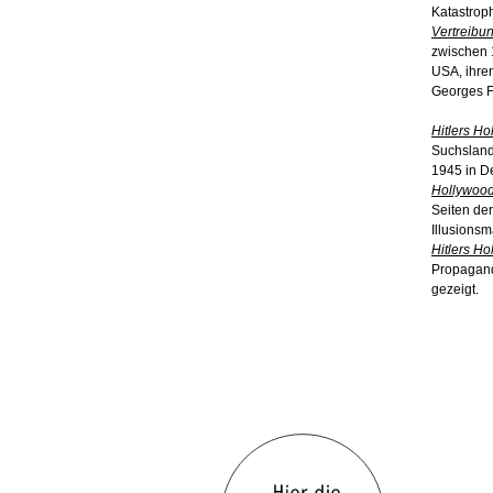
Katastroph
Vertreibu
zwischen 1
USA, ihre
Georges F
Hitlers H
Suchsland
1945 in D
Hollywoo
Seiten de
Illusionsm
Hitlers H
Propagand
gezeigt.