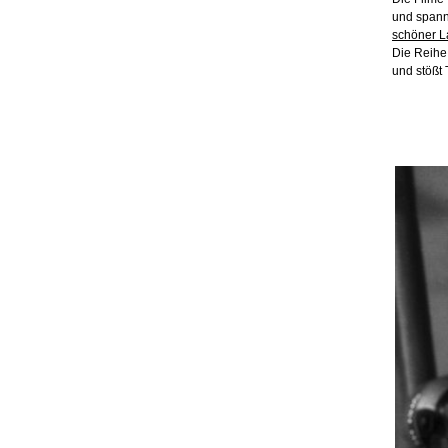
und spann
schöner La
Die Reih
und stößt