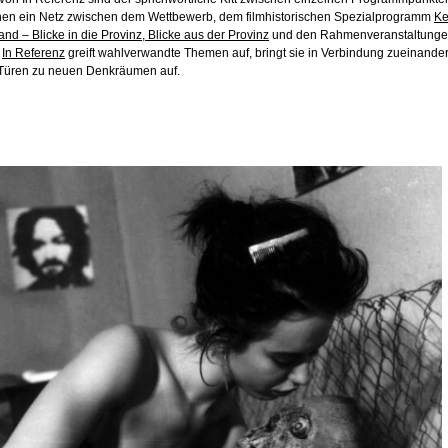
en ein Netz zwischen dem Wettbewerb, dem filmhistorischen Spezialprogramm
Ke
nd – Blicke in die Provinz, Blicke aus der Provinz
und den Rahmenveranstaltunge
e
In Referenz
greift wahlverwandte Themen auf, bringt sie in Verbindung zueinande
 Türen zu neuen Denkräumen auf.