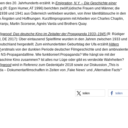
en des 20. Jahrhunderts erzählt. In
Emigration, N.Y. – Die Geschichte einer
ng
(R: Egon Humer, AT 1996) berichten zwölf jüdische Frauen und Männer, die
938 und 1941 aus Österreich vertrieben wurden, von ihrer Identitätssuche in den
n Ängsten und Hoffnungen. Kurzfilmprogramm mit Arbeiten von Charles Chaplin,
ranju, Martin Scorsese, Agnès Varda und Brothers Quay.
ollywood: Das deutsche Kino im Zeitalter der Propaganda 1933–1945
(R: Rüdiger
, DE 2017): Über eintausend Spielfilme wurden in den Jahren zwischen 1933 und
eutschland hergestellt. Zum einhundertsten Geburtstag der Ufa erzählt
Hitlers
d
erstmals von der dunklen Periode deutscher Filmgeschichte und den ambivalent
r NS-Propagandafilme. Wie funktioniert Propaganda? Wie hängt sie mit der
aschine Kino zusammen? Ist alles nur Lüge oder gibt es versteckte Wahrheiten?
ollywood
wird in Referenz zum Gedenkjahr 2018 sowie zur Diskussion „This is
a – Dokumentarfilmschaffen in Zeiten von ‚Fake News‘ und ‚Alternative Facts‘“
teilen
teilen