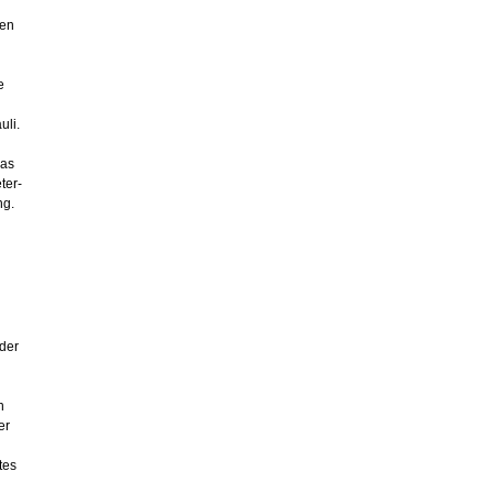
den
e
uli.
as
ter-
ng.
 der
n
er
tes