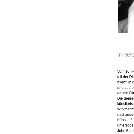
In Ref
Vom 10. Fe
mit der D
blieb“
, in
und audiov
um ein Fi
Die genre-
künstleri
Wirkmacht
nachzugeh
Künstler/
unterzogen
John Balde