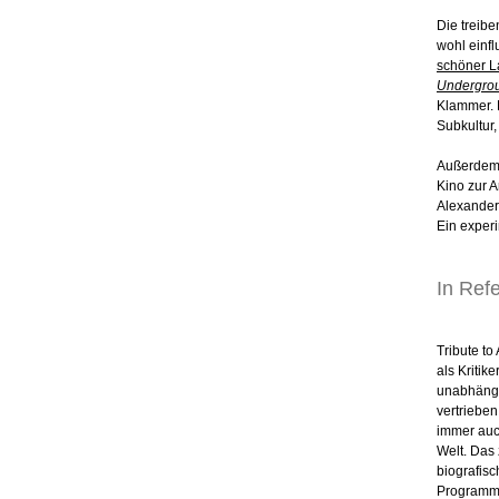
Die treib
wohl einfl
schöner 
Undergro
Klammer. 
Subkultur, 
Außerdem 
Kino zur 
Alexander
Ein exper
In Ref
Tribute to
als Kritik
unabhängi
vertriebe
immer auch
Welt. Das 
biografis
Programm 