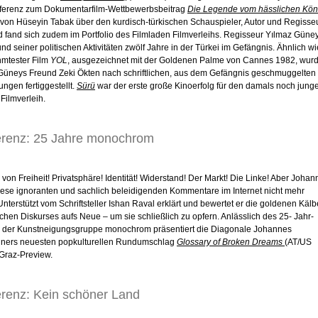
Referenz zum Dokumentarfilm-Wettbewerbsbeitrag
Die Legende vom hässlichen Kön
von Hüseyin Tabak über den kurdisch-türkischen Schauspieler, Autor und Regisse
 fand sich zudem im Portfolio des Filmladen Filmverleihs. Regisseur Yılmaz Güne
nd seiner politischen Aktivitäten zwölf Jahre in der Türkei im Gefängnis. Ähnlich wi
hmtester Film
YOL
, ausgezeichnet mit der Goldenen Palme von Cannes 1982, wur
üneys Freund Zeki Ökten nach schriftlichen, aus dem Gefängnis geschmuggelten
ngen fertiggestellt.
Sürü
war der erste große Kinoerfolg für den damals noch jung
Filmverleih.
erenz: 25 Jahre monochrom
 von Freiheit! Privatsphäre! Identität! Widerstand! Der Markt! Die Linke! Aber Johan
diese ignoranten und sachlich beleidigenden Kommentare im Internet nicht mehr
Unterstützt vom Schriftsteller Ishan Raval erklärt und bewertet er die goldenen Kälb
schen Diskurses aufs Neue – um sie schließlich zu opfern. Anlässlich des 25- Jahr-
 der Kunstneigungsgruppe monochrom präsentiert die Diagonale Johannes
hners neuesten popkulturellen Rundumschlag
Glossary of Broken Dreams
(AT/US
 Graz-Preview.
erenz: Kein schöner Land