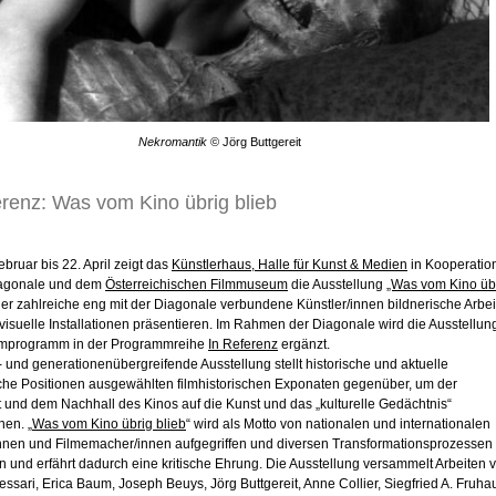
Nekromantik
© Jörg Buttgereit
erenz: Was vom Kino übrig blieb
bruar bis 22. April zeigt das
Künstlerhaus, Halle für Kunst & Medien
in Kooperatio
iagonale und dem
Österreichischen Filmmuseum
die Ausstellung
„Was vom Kino üb
 der zahlreiche eng mit der Diagonale verbundene Künstler/innen bildnerische Arbe
isuelle Installationen präsentieren. Im Rahmen der Diagonale wird die Ausstellun
lmprogramm in der Programmreihe
In Referenz
ergänzt.
 und generationenübergreifende Ausstellung stellt historische und aktuelle
sche Positionen ausgewählten filmhistorischen Exponaten gegenüber, um der
 und dem Nachhall des Kinos auf die Kunst und das „kulturelle Gedächtnis“
en. „
Was vom Kino übrig blieb
“ wird als Motto von nationalen und internationalen
innen und Filmemacher/innen aufgegriffen und diversen Transformationsprozessen
 und erfährt dadurch eine kritische Ehrung. Die Ausstellung versammelt Arbeiten 
ssari, Erica Baum, Joseph Beuys, Jörg Buttgereit, Anne Collier, Siegfried A. Fruha