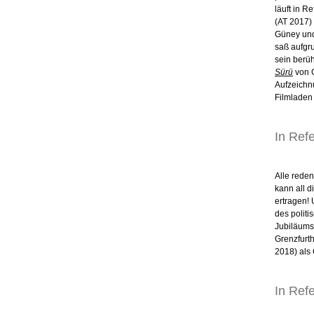
läuft in 
(AT 2017) 
Güney und
saß aufgru
sein berü
Sürü
von G
Aufzeichnu
Filmladen 
In Ref
Alle reden
kann all 
ertragen! 
des politi
Jubiläums
Grenzfurt
2018) als
In Ref