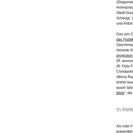
(Diagonal
Holmqvist
Stadt Gra
Scheugl, 
und Antoin
Das von O
das Publi
Zwirchmay
Helsinki 
projectio
(R: anony
(R: Felix 
Christanel
Athina Ra
bisher kau
quasi-Spla
blieb
“, di
In Ref
Als roter
präsentie