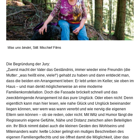
Was uns bindet
, Still: Mischief Films
Die Begründung der Jury:
„Zuerst macht der Vater das Geständnis, immer wieder eine Freundin (die
Mutter: „was heißt eine, viele!“) gehabt zu haben und dann entdeckt man,
dass die beiden ein Arrangement leben: Er lebt unten im Keller, sie oben im
Haus – und man denkt möglicherweise an eine moderne
Familienkonstellation. Doch die Fassade bröckelt schnell und das
zweckbringende Arrangement ist das pure Unglück. Oder eben nicht: Denn
eigentlich kann man hier lesen, wie nahe Glück und Unglück beieinander
liegen können, wer wem was wann vererbt und wie nervig die eigenen
Eltern sein können – ob sie reden, oder nicht. Mit Witz und Humor fängt die
Regisseurin eigene Gefühle, Nähe und Distanz zwischen allen Beteiligten
ein. Ihr Blick nimmt dabei auch die kleinen Gesten des Wohlseins und
Miteinanders wahr. Ivette Löcker gelingt ein mutiges Beschreiben des
eigenen Familiengeflechts und sie öffnet damit die Möglichkeit, über das