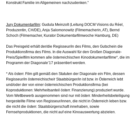
Konstrukt Familie im Allgemeinen nachzudenken.”
Jury Dokumentarfilm
: Gudula Meinzolt (Leitung DOCM Visions du Réel,
Produzentin, CH/DE), Anja Salomonowitz (Filmemacherin, AT), Bernd
Schoch (Filmemacher, Kurator Dokumentarfilmwoche Hamburg, DE)
Das Preisgeld erhält der/die Regisseur/in des Films, den Gutschein die
Produktionsfirma des Films. In die Auswahl für den Großen Diagonale-
Preis/Spielfilm kommen alle österreichischen Kinodokumentarfilme*, die im
Programm der Diagonale’17 präsentiert werden.
* Als österr. Film gilt gemäß den Statuten der Diagonale ein Film, dessen
Regisseur/in österreichische/r Staatsbürger/in ist bzw. in Österreich lebt
und/oder der von einer österreichischen Produktionsfirma (bei
Koproduktionen: Mehrheitsanteil österr. Finanzierung) produziert wurde.
Vom Wettbewerb ausgenommen sind nur mit österr. Minderheitsbeteiligung
hergestellte Filme von Regisseur/innen, die nicht in Österreich leben bzw.
die nicht die österr. Staatsbürgerschaft innehaben, sowie
Fernsehproduktionen, die nicht auf eine Kinoauswertung abzielen.