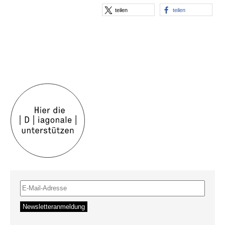
teilen
teilen