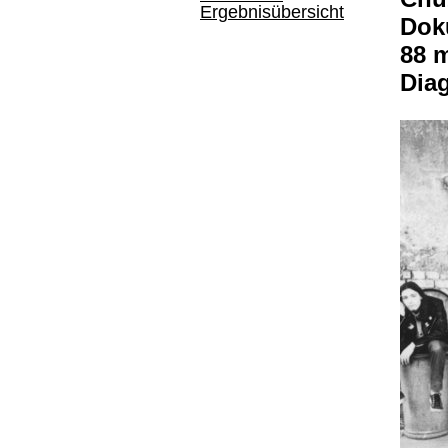
Ergebnisübersicht
Doku
88 m
Dia