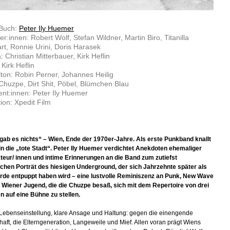
 Buch:
Peter Ily Huemer
ler:innen: Robert Wolf, Stefan Wildner, Martin Biro, Titanilla
rt, Ronnie Urini, Doris Harasek
 Christian Mitterbauer, Kirk Heflin
 Kirk Heflin
lton: Robin Perner, Johannes Heilig
Chuzpe, Dirt Shit, Pöbel, Blümchen Blau
nt:innen: Peter Ily Huemer
ion: Xpedit Film
gab es nichts“ – Wien, Ende der 1970er-Jahre. Als erste Punkband knallt
n die „tote Stadt“. Peter Ily Huemer verdichtet Anekdoten ehemaliger
eur/ innen und intime Erinnerungen an die Band zum zutiefst
chen Porträt des hiesigen Underground, der sich Jahrzehnte später als
rde entpuppt haben wird – eine lustvolle Reminiszenz an Punk, New Wave
 Wiener Jugend, die die Chuzpe besaß, sich mit dem Repertoire von drei
 auf eine Bühne zu stellen.
 Lebenseinstellung, klare Ansage und Haltung: gegen die einengende
haft, die Elterngeneration, Langeweile und Mief. Allen voran prägt Wiens