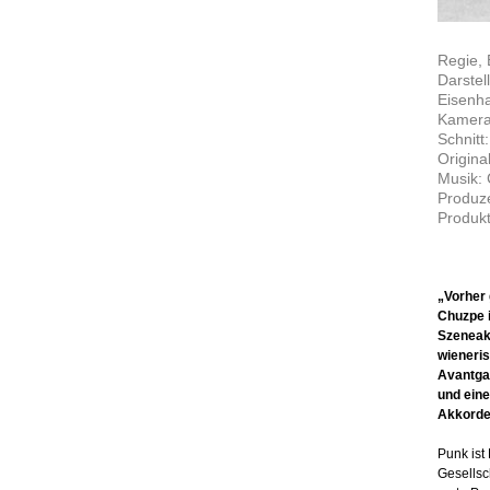
Regie,
Darstel
Eisenha
Kamera:
Schnitt:
Origina
Musik: 
Produze
Produkt
„Vorher 
Chuzpe i
Szeneakt
wieneris
Avantga
und eine
Akkorden
Punk ist
Gesellsc