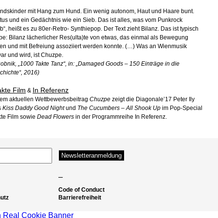
ndskinder mit Hang zum Hund. Ein wenig autonom, Haut und Haare bunt.
itus und ein Gedächtnis wie ein Sieb. Das ist alles, was vom Punkrock
eb“, heißt es zu 80er-Retro- Synthiepop. Der Text zieht Bilanz. Das ist typisch
zpe: Bilanz lächerlicher Res(ulta)te von etwas, das einmal als Bewegung
en und mit Befreiung assoziiert werden konnte. (…) Was an Wienmusik
war und wird, ist Chuzpe.
Robnik, „1000 Takte Tanz“, in: „Damaged Goods – 150 Einträge in die
hichte“, 2016)
kte Film
In Referenz
&
em aktuellen Wettbewerbsbeitrag
Chuzpe
zeigt die Diagonale’17 Peter Ily
s
Kiss Daddy Good Night
und
The Cucumbers – All Shook Up
im Pop-Special
te Film sowie
Dead Flowers
in der Programmreihe In Referenz.
–
Code of Conduct
utz
Barrierefreiheit
 Real Cookie Banner