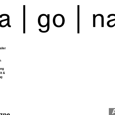
ailer
n
ung
it &
ng
zpe