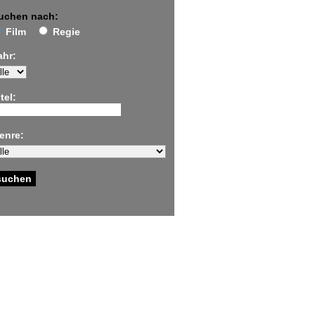
uchen nach:
Film
Regie
ahr:
tel:
enre: