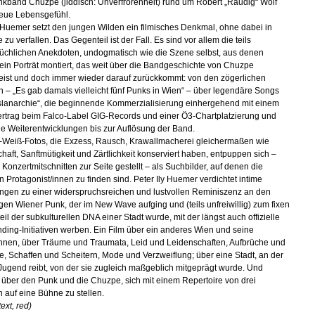
nkband Chuzpe (jiddisch: Unverfrorenheit) rund um Robert „Räudig“ Wolf
eue Lebensgefühl.
y Huemer setzt den jungen Wilden ein filmisches Denkmal, ohne dabei in
 zu verfallen. Das Gegenteil ist der Fall. Es sind vor allem die teils
üchlichen Anekdoten, undogmatisch wie die Szene selbst, aus denen
in Porträt montiert, das weit über die Bandgeschichte von Chuzpe
ist und doch immer wieder darauf zurückkommt: von den zögerlichen
 – „Es gab damals vielleicht fünf Punks in Wien“ – über legendäre Songs
slanarchie“, die beginnende Kommerzialisierung einhergehend mit einem
ertrag beim Falco-Label GIG-Records und einer Ö3-Chartplatzierung und
sche Weiterentwicklungen bis zur Auflösung der Band.
Weiß-Fotos, die Exzess, Rausch, Krawallmacherei gleichermaßen wie
haft, Sanftmütigkeit und Zärtlichkeit konserviert haben, entpuppen sich –
 Konzertmitschnitten zur Seite gestellt – als Suchbilder, auf denen die
n Protagonist/innen zu finden sind. Peter Ily Huemer verdichtet intime
ngen zu einer widerspruchsreichen und lustvollen Reminiszenz an den
tigen Wiener Punk, der im New Wave aufging und (teils unfreiwillig) zum fixen
il der subkulturellen DNA einer Stadt wurde, mit der längst auch offizielle
nding-Initiativen werben. Ein Film über ein anderes Wien und seine
innen, über Träume und Traumata, Leid und Leidenschaften, Aufbrüche und
e, Schaffen und Scheitern, Mode und Verzweiflung; über eine Stadt, an der
 Jugend reibt, von der sie zugleich maßgeblich mitgeprägt wurde. Und
ch über den Punk und die Chuzpe, sich mit einem Repertoire von drei
 auf eine Bühne zu stellen.
ext, red)