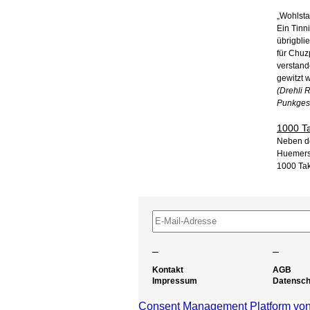
„Wohlsta
Ein Tinn
übrigbli
für Chu
verstand
gewitzt 
(Drehli 
Punkgesc
1000 Ta
Neben d
Huemer
1000 Tak
–
–
Kontakt
AGB
Impressum
Datensch
Consent Management Platform von