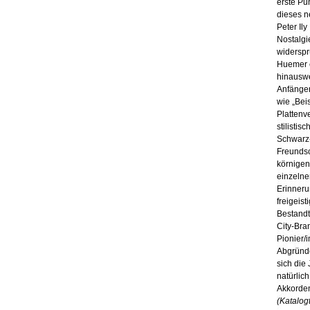
erste Pu
dieses n
Peter Il
Nostalgie
widerspr
Huemer e
hinauswe
Anfängen
wie „Bei
Plattenv
stilisti
Schwarz-
Freundsc
körnigen
einzelne
Erinneru
freigeis
Bestandte
City-Bra
Pionier/
Abgründ
sich die
natürli
Akkorden
(Katalogt