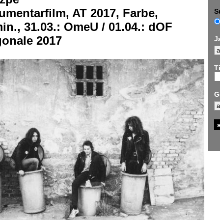
mentarfilm, AT 2017, Farbe,
S
in., 31.03.: OmeU / 01.04.: dOF
gonale 2017
J
Ti
G